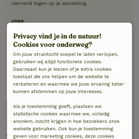
niemand tegen op je wandeling.
Joep
15 augustus 2022
Privacy vind je in de natuur!
Algemene beoordeling: 9
/10
Cookies voor onderweg?
Het huisje heeft alles wat nodig is ondanks dat
het zo compact is voel je toch de ruimte en
Om jouw struintocht soepel te laten verlopen,
privacy om je heen.
gebruiken wij altijd functionele cookies.
Natuur, rust & ruimte: 4
Daarnaast kun je kiezen of je extra cookies
/5
Op een rustig gelegen camping staat dit fijne
toestaat die ons helpen om de website te
huisje. Met veel ruimte om het huisje heen zit je
verbeteren en waarmee we jouw ervaring beter
lekker rustig.
kunnen afstemmen op jouw interesses.
Als je toestemming geeft, plaatsen we
Bekijk alle 2 beoordelingen
statistische cookies waarmee we, volledig
anoniem, inzicht krijgen in hoe bezoekers onze
website gebruiken. Ook kun je toestemming
Goed om te weten
geven voor marketing cookies, deze cookies