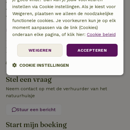
• 42–28 dagen voor aankomst: 40% terugbetaald
instellen via Cookie instellingen. Als je kiest voor
• 28 dagen tot de aankomstdag: 10% terugbetaald
Weigeren, plaatsen we alleen de noodzakelijke
• op de aankomstdag of later: geen terugbetaling
functionele cookies. Je voorkeuren kun je op elk
moment aanpassen via de link (Cookies)
Bekijk alles
onderaan elke pagina, of klik hier:
Cookie beleid
Duurzaamheid
WEIGEREN
ACCEPTEREN
Fietsverhuur is mogelijk
COOKIE INSTELLINGEN
Strikt
Prestatie
Targeting
Stel een vraag
noodzakelijk
Neem contact op met de verhuurder van het
natuurhuisje
Functioneel
Stuur een bericht
Start mijn boeking