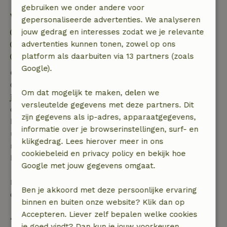
gebruiken we onder andere voor
Verblijfdetails
gepersonaliseerde advertenties. We analyseren
jouw gedrag en interesses zodat we je relevante
Inchecken: 15:15- 21:00
advertenties kunnen tonen, zowel op ons
Uitchecken: 08:00- 10:00
platform als daarbuiten via 13 partners (zoals
Contactloos verblijf mogelijk
Google).
Gratis annuleren binnen 7 dagen
Gratis annuleren binnen 7 dagen na bevestiging van
Om dat mogelijk te maken, delen we
je boeking, bij een boekingsaanvraag meer dan 28
versleutelde gegevens met deze partners. Dit
dagen voor aanvang. Bij een boeking met aanvang
zijn gegevens als ip-adres, apparaatgegevens,
binnen 28 dagen geldt gratis annuleren binnen 24
informatie over je browserinstellingen, surf- en
uur. Bij annulering binnen gestelde periode heb je
klikgedrag. Lees hierover meer in ons
recht op volledige terugbetaling van het
cookiebeleid en privacy policy en bekijk hoe
boekingsbedrag.
Google met jouw gegevens omgaat.
Daarna krijg je een deel van de reissom en 100% van
Ben je akkoord met deze persoonlijke ervaring
de borg terugbetaald:
binnen en buiten onze website? Klik dan op
Accepteren. Liever zelf bepalen welke cookies
• tot 42 dagen voor aankomst: 70% terugbetaald
je goed vindt? Dan kun je jouw voorkeuren