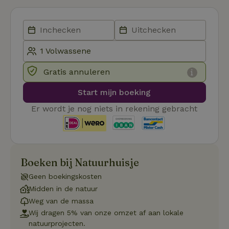
Strikt noodzakelijk
Prestatie
Targeting
Functioneel
Strikt noodzakelijke cookies maken de kernfunctionaliteiten
van de website mogelijk, zoals gebruikersaanmelding en
Gratis annuleren
accountbeheer. De website kan niet goed worden gebruikt
zonder de strikt noodzakelijke cookies.
Start mijn boeking
Aanbieder
/
Naam
Vervaldatum
Om
Er wordt je nog niets in rekening gebracht
Domein
_pinterest_ct_ua
Pinterest Inc.
1 jaar
De
.ct.pinterest.com
wo
re
Pi
Ma
Boeken bij Natuurhuisje
_tt_enable_cookie
.natuurhuisje.be
3 maanden
De
wo
Geen boekingskosten
o
vo
Midden in de natuur
de
Weg van de massa
be
ge
Wij dragen 5% van onze omzet af aan lokale
co
natuurprojecten.
we