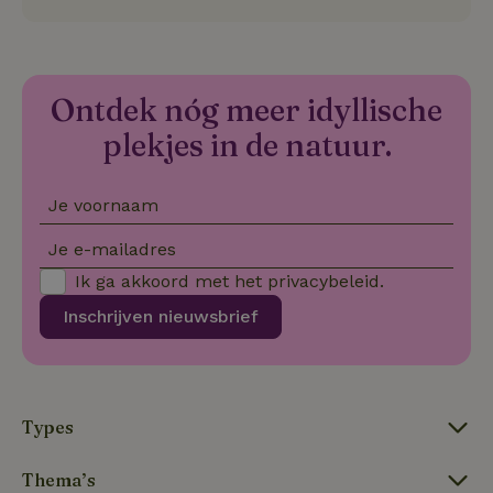
on
CookieScriptConsent
CookieScript
4 weken 2
De
Google
.natuurhuisje.be
dagen
wo
Privacy Policy
do
Sc
se
Ontdek nóg meer idyllische
co
va
plekjes in de natuur.
on
co
va
Sc
Je voornaam
no
co
we
Je e-mailadres
VISITOR_PRIVACY_METADATA
YouTube
5 maanden
De
Ik ga akkoord met het
privacybeleid
.
.youtube.com
4 weken
wo
o
Inschrijven nieuwsbrief
to
de
pr
vo
in
si
He
ge
Types
to
de
be
Thema’s
ve