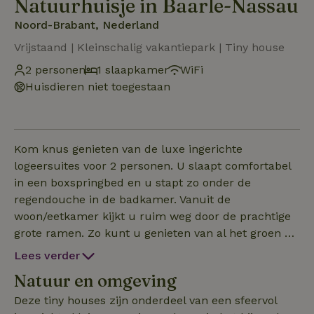
Natuurhuisje in Baarle-Nassau
Noord-Brabant, Nederland
Vrijstaand | Kleinschalig vakantiepark | Tiny house
2 personen
1 slaapkamer
WiFi
Huisdieren niet toegestaan
Kom knus genieten van de luxe ingerichte
logeersuites voor 2 personen. U slaapt comfortabel
in een boxspringbed en u stapt zo onder de
regendouche in de badkamer. Vanuit de
woon/eetkamer kijkt u ruim weg door de prachtige
grote ramen. Zo kunt u genieten van al het groen en
de fluitende vogeltjes. De vrijstaande suites bieden
Lees verder
veel privacy. Na een actieve dag is het fijn uitrusten
Natuur en omgeving
op uw terras of onder uw overkapping. Natuurlijk
kunt u ook van de zon genieten op de ligstoelen die
Deze tiny houses zijn onderdeel van een sfeervol