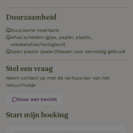
Duurzaamheid
Duurzame inventaris
Strikt noodzakelijk
Prestatie
Targeting
Afval scheiden (glas, papier, plastic,
Functioneel
voedselafval/biologisch)
Geen plastic (water)flessen voor eenmalig gebruik
Strikt noodzakelijke cookies maken de kernfunctionaliteiten
van de website mogelijk, zoals gebruikersaanmelding en
accountbeheer. De website kan niet goed worden gebruikt
Stel een vraag
zonder de strikt noodzakelijke cookies.
Aanbieder
/
Neem contact op met de verhuurder van het
Naam
Vervaldatum
Om
Domein
natuurhuisje
_pinterest_ct_ua
Pinterest Inc.
1 jaar
De
.ct.pinterest.com
wo
Stuur een bericht
re
Pi
Ma
Start mijn boeking
_tt_enable_cookie
.natuurhuisje.be
3 maanden
De
wo
o
vo
de