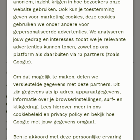
anoniem, inzicht krijgen in hoe bezoekers onze
Naast het huisje ligt de camping, het is ook goed
website gebruiken. Ook kun je toestemming
bevallen om daar eens het zwembad of het
geven voor marketing cookies, deze cookies
meertje in te duiken. Genoeg te doen en genoeg
gebruiken we onder andere voor
rust. Prima combi!
gepersonaliseerde advertenties. We analyseren
jouw gedrag en interesses zodat we je relevante
advertenties kunnen tonen, zowel op ons
Bekijk alle 4 beoordelingen
platform als daarbuiten via 13 partners (zoals
Google).
Goed om te weten
Om dat mogelijk te maken, delen we
versleutelde gegevens met deze partners. Dit
Verblijfdetails
zijn gegevens als ip-adres, apparaatgegevens,
Inchecken: 15:00- 22:00
informatie over je browserinstellingen, surf- en
Uitchecken: 08:00- 11:00
klikgedrag. Lees hierover meer in ons
Contactloos verblijf mogelijk
cookiebeleid en privacy policy en bekijk hoe
Gratis annuleren binnen 7 dagen
Google met jouw gegevens omgaat.
Gratis annuleren binnen 7 dagen na bevestiging van
je boeking, bij een boekingsaanvraag meer dan 28
Ben je akkoord met deze persoonlijke ervaring