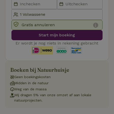
be
ge
co
we
on
Gratis annuleren
CookieScriptConsent
CookieScript
4 weken 2
De
Google
.natuurhuisje.be
dagen
wo
Privacy Policy
do
Start mijn boeking
Sc
se
co
Er wordt je nog niets in rekening gebracht
va
on
co
va
Sc
no
co
Boeken bij Natuurhuisje
we
Geen boekingskosten
VISITOR_PRIVACY_METADATA
YouTube
5 maanden
De
.youtube.com
4 weken
wo
Midden in de natuur
o
to
Weg van de massa
de
Wij dragen 5% van onze omzet af aan lokale
pr
vo
natuurprojecten.
in
si
He
ge