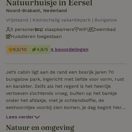
Natuurhuisje in Eersel
Noord-Brabant, Nederland
Vrijstaand | Kleinschalig vakantiepark | Bungalow
5 personen
2 slaapkamers
WiFi
Zwembad
Huisdieren toegestaan
9,5/10
4,8/5
4 beoordelingen
Jet’s cabin ligt aan de rand een bosrijk jaren 70
bungalow park, ingericht met liefde voor vorm, rust
en karakter. Zelfs als het regent is het heerlijk
vertoeven s’ochtends vroeg, buiten op het bankje
onder het afdakje, met je ochtendkoffie, de
eekhoorntjes voorbij zien komen, je dag begint hier
met verwondering. Authentiek, sfeervol, en liefdevol
Lees verder
ingericht met boselementen als kabouterkrukje,
Natuur en omgeving
uilenlampje en hertenkastjes. Geen standaard