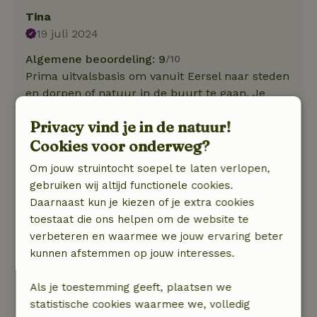
Tina
19 juli 2024
Algemene beoordeling: 9
/10
Prima uitvalsbasis om vanuit Eersel naar steden
en dorpen of natuur in de buurt te gaan. Je
bent zo in Eindhoven, Sittard, Maastricht. Eersel
Privacy vind je in de natuur!
is zelf ook heel oké met terrasjes, lekkere
Cookies voor onderweg?
bakker, goede keus wb supermarkten.
Natuur, rust & ruimte: 4
/5
Om jouw struintocht soepel te laten verlopen,
Wat een heerlijk, knus en fijn huisje is dit. We
gebruiken wij altijd functionele cookies.
waren er met drie kinderen en een hond en we
Daarnaast kun je kiezen of je extra cookies
hadden ruimte zat. De tuin is ook heel fijn. Als je
toestaat die ons helpen om de website te
de tuin uit loopt ben je meteen in een bos met
verbeteren en waarmee we jouw ervaring beter
stukken hei. Prachtig.
kunnen afstemmen op jouw interesses.
Het huisje is heel compleet ingericht, je bent
van alle gemakken voorzien. De bedden liggen
Als je toestemming geeft, plaatsen we
lekker en de keuken is klein maar praktisch.
statistische cookies waarmee we, volledig
Echt een aanrader!