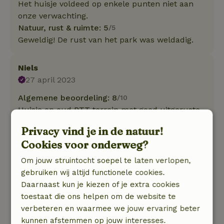
Het huisje voldeed op enkele punten niet aan
onze verwachting.
Natuur, rust & ruimte: 5
/5
Geweldig! De rust van het park was weldadig.
Niels
27 april 2023
Algemene beoordeling: 8
/10
Huisje op oud PTT terrein met goed uitgeruste
moderne keuken. Sanitair iets verouderd maar
Privacy vind je in de natuur!
heerlijke douche. Prima slaapkamers met stevig
Cookies voor onderweg?
lang bed. Leuke retro inrichting. Haardje helaas
op slot tijdens onze komst. Chromecast voor
Om jouw struintocht soepel te laten verlopen,
Netflix werkte prima ‘s-avonds Lekkere bank in
gebruiken wij altijd functionele cookies.
de tuin met kussens.
Daarnaast kun je kiezen of je extra cookies
Mogelijkheid om broodjes te bestellen bij hotel
toestaat die ons helpen om de website te
receptie.
verbeteren en waarmee we jouw ervaring beter
Natuur, rust & ruimte: 4
/5
kunnen afstemmen op jouw interesses.