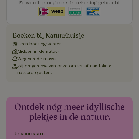
Er wordt je nog niets in rekening gebracht
_tt_enable_cookie
.natuurhuisje.be
3 maanden
De
wo
o
vo
de
be
Boeken bij Natuurhuisje
ge
co
we
Geen boekingskosten
on
Midden in de natuur
CookieScriptConsent
CookieScript
4 weken 2
De
Google
Weg van de massa
.natuurhuisje.be
dagen
wo
Privacy Policy
do
Wij dragen 5% van onze omzet af aan lokale
Sc
natuurprojecten.
se
co
va
on
co
va
Sc
no
Ontdek nóg meer idyllische
co
we
plekjes in de natuur.
VISITOR_PRIVACY_METADATA
YouTube
5 maanden
De
.youtube.com
4 weken
wo
o
Je voornaam
to
de