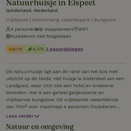
Natuurhuisje in Elspeet
Gelderland, Nederland
Vrijstaand | Kleinschalig vakantiepark | Bungalow
4 personen
2 slaapkamers
WiFi
Huisdieren niet toegestaan
6/10
4,7/5
3 beoordelingen
Dit natuurhuisje ligt aan de rand van het bos met
uitzicht op de heide. Het huisje is onderdeel van een
Landgoed, waar zich ook een hotel en brasserie
bevinden. Het is een geheel gelijkvloerse en
vrijstaande bungalow. Dit vrijstaande vakantiehuis
van 70m² voor maximaal 4 personen (huisdieren
zijn niet toegestaan) heeft twee slaapkamers en
Lees verder
ruim voldoende parkeergelegenheid op eigen
Natuur en omgeving
terrein. Het natuurhuisje is voorzien van vele