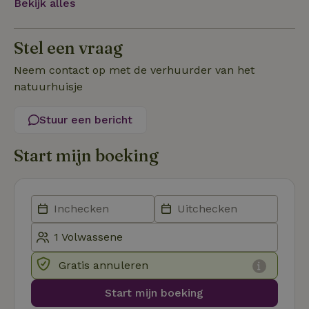
Bekijk alles
Functioneel
Stel een vraag
Neem contact op met de verhuurder van het
natuurhuisje
Stuur een bericht
Strikt noodzakelijk
Prestatie
Targeting
Start mijn boeking
Functioneel
Strikt noodzakelijke cookies maken de kernfunctionaliteiten
van de website mogelijk, zoals gebruikersaanmelding en
accountbeheer. De website kan niet goed worden gebruikt
zonder de strikt noodzakelijke cookies.
Aanbieder
/
Naam
Vervaldatum
Om
Domein
Gratis annuleren
_pinterest_ct_ua
Pinterest Inc.
1 jaar
De
.ct.pinterest.com
wo
re
Start mijn boeking
Pi
Ma