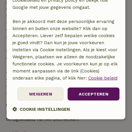
cookiebeleid en privacy policy en bekijk hoe
je boeking, bij een boekingsaanvraag meer dan 28
Google met jouw gegevens omgaat.
dagen voor aanvang. Bij een boeking met aanvang
binnen 28 dagen geldt gratis annuleren binnen 24
Ben je akkoord met deze persoonlijke ervaring
uur. Bij annulering binnen gestelde periode heb je
binnen en buiten onze website? Klik dan op
recht op volledige terugbetaling van het
Accepteren. Liever zelf bepalen welke cookies
boekingsbedrag.
je goed vindt? Dan kun je jouw voorkeuren
instellen via Cookie instellingen. Als je kiest voor
Daarna krijg je een deel van de reissom en 100% van
Weigeren, plaatsen we alleen de noodzakelijke
de borg terugbetaald:
functionele cookies. Je voorkeuren kun je op elk
moment aanpassen via de link (Cookies)
• tot 42 dagen voor aankomst: 70% terugbetaald
onderaan elke pagina, of klik hier:
Cookie beleid
• 42–28 dagen voor aankomst: 40% terugbetaald
• 28 dagen tot de aankomstdag: 10% terugbetaald
• op de aankomstdag of later: geen terugbetaling
WEIGEREN
ACCEPTEREN
Borg
COOKIE INSTELLINGEN
Een borg van € 150,00 is van toepassing. Je wordt
terugbetaald na het uitchecken.
Strikt
Prestatie
Targeting
noodzakelijk