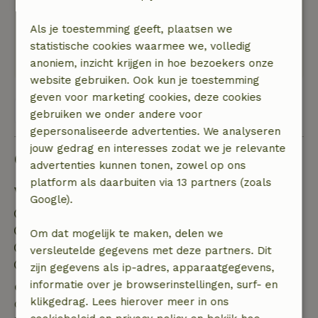
Ver weg van de grote wegen, gelegen op een
vakantiepark met redelijk wat afstand tussen de
Als je toestemming geeft, plaatsen we
huisjes. Op maar stappen verwijderd van de
statistische cookies waarmee we, volledig
heide voor mooie wandeling
anoniem, inzicht krijgen in hoe bezoekers onze
website gebruiken. Ook kun je toestemming
geven voor marketing cookies, deze cookies
Bekijk alle 3 beoordelingen
gebruiken we onder andere voor
gepersonaliseerde advertenties. We analyseren
jouw gedrag en interesses zodat we je relevante
Goed om te weten
advertenties kunnen tonen, zowel op ons
platform als daarbuiten via 13 partners (zoals
Verblijfdetails
Google).
Inchecken: 15:00- 22:00
Uitchecken: 10:00- 11:00
Om dat mogelijk te maken, delen we
Contactloos verblijf mogelijk
versleutelde gegevens met deze partners. Dit
Vuurwerkvrije omgeving
zijn gegevens als ip-adres, apparaatgegevens,
informatie over je browserinstellingen, surf- en
Gratis annuleren binnen 7 dagen
klikgedrag. Lees hierover meer in ons
Gratis annuleren binnen 7 dagen na bevestiging van