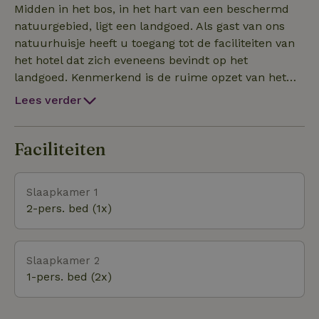
gemakken. Begane grond: - Volledig ingerichte open
Midden in het bos, in het hart van een beschermd
keuken met koelkast, oven, afwasmachine,
natuurgebied, ligt een landgoed. Als gast van ons
verschillende perculators voor koffie, servies,
natuurhuisje heeft u toegang tot de faciliteiten van
bestek, eettafel voor 4 personen. - Woonkamer met
het hotel dat zich eveneens bevindt op het
fauteuil en TV, WIFI aanwezig.- Slaapkamer met een
landgoed. Kenmerkend is de ruime opzet van het
2-persoonsbed, kast en wastafel. - Slaapkamer met
park, met bosschages en verschillende open
Lees verder
twee 1 persoonsbedden. - Badkamer met douche,
plekken, ruime kavels met veel privacy, veel
toilet en wastafel.
kronkelpaadjes en schitterende doorkijkjes naar bos
en heide. Rondom zijn verschillende fiets- en
Faciliteiten
wandelpaden richting Staverden, Vierhouten en
Elspeet. Als u op zoek bent naar rust, dan bent u
Slaapkamer 1
hier aan het juiste adres. Eekhoorns, spechten,
2-pers. bed (1x)
herten en ander wild komt u hier met regelmaat
tegen. De mooiste plek op de Veluwe om te recreëren!
Slaapkamer 2
1-pers. bed (2x)