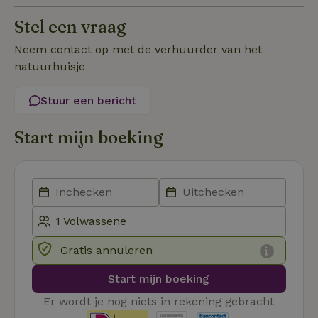
_pinterest_ct_ua
Pinterest Inc.
1 jaar
De
.ct.pinterest.com
wo
Stel een vraag
re
Pi
Ma
Neem contact op met de verhuurder van het
natuurhuisje
_tt_enable_cookie
.natuurhuisje.be
3 maanden
De
wo
o
vo
Stuur een bericht
de
be
ge
Start mijn boeking
co
we
on
CookieScriptConsent
CookieScript
4 weken 2
De
Google
.natuurhuisje.be
dagen
wo
Privacy Policy
do
Sc
se
co
va
on
Gratis annuleren
co
va
Sc
Start mijn boeking
no
co
Er wordt je nog niets in rekening gebracht
we