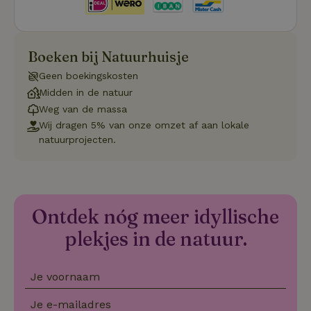
VISITOR_PRIVACY_METADATA
YouTube
5 maanden
De
.youtube.com
4 weken
wo
o
to
de
Boeken bij Natuurhuisje
pr
vo
Geen boekingskosten
in
si
Midden in de natuur
He
ge
Weg van de massa
to
Wij dragen 5% van onze omzet af aan lokale
de
be
natuurprojecten.
ve
pr
in
hu
w
ge
to
Ontdek nóg meer idyllische
se
plekjes in de natuur.
Je voornaam
Naam
Aanbieder
/
Domein
Verval
Aanbieder
/
Naam
Vervaldatum
Omschrijving
_nhft_user-create-account
www.natuurhuisje.be
Sess
Domein
Je e-mailadres