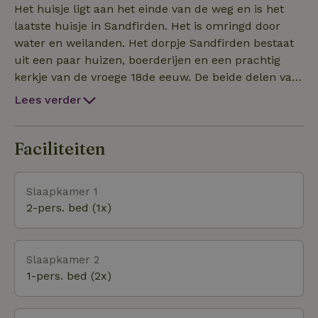
diepte 0,8 m) – perfect voor een zeilboot (type valk).
Het huisje ligt aan het einde van de weg en is het
Zwemmen, kanoën of windsurfen vanuit je eigen
laatste huisje in Sandfirden. Het is omringd door
tuin van 4100 m². Het huisje ademt karakter en
water en weilanden. Het dorpje Sandfirden bestaat
rust, met een charmante mix van eenvoud en
uit een paar huizen, boerderijen en een prachtig
kunstzinnigheid. Indeling: 1 tweepersoonskamer op
kerkje van de vroege 18de eeuw. De beide delen van
de begane grond, en 2 zolderkamers met elk 2
de Brekken, Oudegaaster Brekken en Vlakke
Lees verder
eenpersoonsbedden. Max. 4 personen. Verhuur van
Brekken, zijn gescheiden door een vernauwing. Het
vrijdag tot vrijdag. Een idyllisch verblijf tussen water,
lijkt alsof de weilanden aan weerszijden van het
lucht en land.
water weer naar elkaar toe willen. In vroegere
Faciliteiten
eeuwen kon men elkaar de hand reiken, er liep een
smalle zandrug tussen het water, een “fird”, een
Slaapkamer 1
overgang, of doorwaadbare plaats. Vandaar de naam
2-pers. bed (1x)
Sandfirden. Er kan worden gewandeld en gefietst.
Tot slotte zijn er prachtige zonsondergangen te bewon
Slaapkamer 2
1-pers. bed (2x)