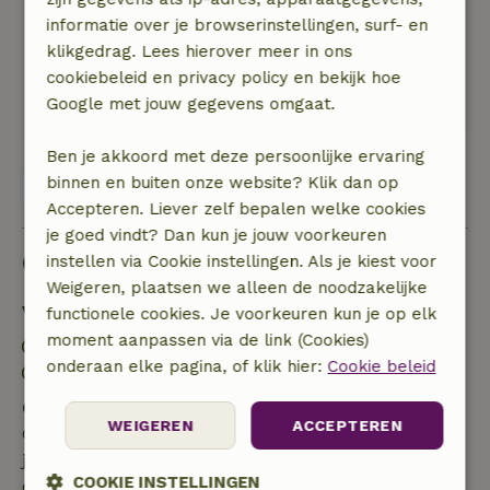
familie huis dat geschiedenis met zich
informatie over je browserinstellingen, surf- en
meebrengt! Speciaal was ook de mogelijkheid
klikgedrag. Lees hierover meer in ons
om direct vanuit het huis weg te zeilen. In het
cookiebeleid en privacy policy en bekijk hoe
haventje dat grenst aan het huis zijn valkjes te
Google met jouw gegevens omgaat.
huur.
Ben je akkoord met deze persoonlijke ervaring
binnen en buiten onze website? Klik dan op
Bekijk alle 12 beoordelingen
Accepteren. Liever zelf bepalen welke cookies
je goed vindt? Dan kun je jouw voorkeuren
Goed om te weten
instellen via Cookie instellingen. Als je kiest voor
Weigeren, plaatsen we alleen de noodzakelijke
Verblijfdetails
functionele cookies. Je voorkeuren kun je op elk
moment aanpassen via de link (Cookies)
Inchecken: 16:00- 18:00
onderaan elke pagina, of klik hier:
Cookie beleid
Uitchecken: 09:00- 10:00
Gratis annuleren binnen 7 dagen
WEIGEREN
ACCEPTEREN
Gratis annuleren binnen 7 dagen na bevestiging van
je boeking, bij een boekingsaanvraag meer dan 28
COOKIE INSTELLINGEN
dagen voor aanvang. Bij een boeking met aanvang