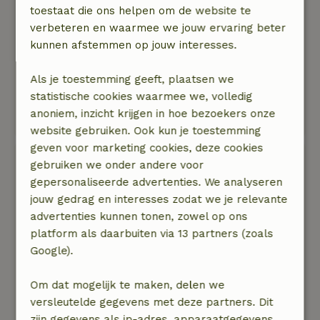
toestaat die ons helpen om de website te
erg gezellig ingericht. Vanuit elke kamer heb je
verbeteren en waarmee we jouw ervaring beter
prachtige uitzichten (zonder storende
kunnen afstemmen op jouw interesses.
windmolens). De masterbedroom beneden heeft
een openslaande deur met overkapt zitje
Als je toestemming geeft, plaatsen we
vanwaar je de zon smorgens op ziet komen over
statistische cookies waarmee we, volledig
de weilanden. Zonnepanelen niet op de woning
anoniem, inzicht krijgen in hoe bezoekers onze
maar op het boothuisje; prettig.
website gebruiken. Ook kun je toestemming
geven voor marketing cookies, deze cookies
Teatske
gebruiken we onder andere voor
18 juli 2025
gepersonaliseerde advertenties. We analyseren
jouw gedrag en interesses zodat we je relevante
Algemene beoordeling: 10
/10
advertenties kunnen tonen, zowel op ons
Gastvrije ontvangst met uitleg over
platform als daarbuiten via 13 partners (zoals
bijzonderheden van het huis
Google).
Natuur, rust & ruimte: 5
/5
Dit was een geweldige plek om tot rust te
Om dat mogelijk te maken, delen we
komen en te genieten van De Friese Meren en
versleutelde gegevens met deze partners. Dit
de natuur. Het was een warm welkom in een
zijn gegevens als ip-adres, apparaatgegevens,