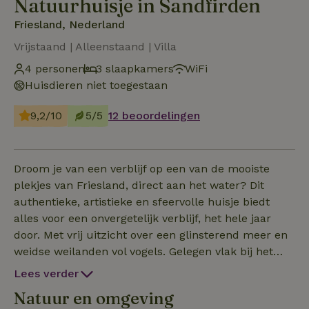
Natuurhuisje in Sandfirden
Friesland, Nederland
Vrijstaand | Alleenstaand | Villa
4 personen
3 slaapkamers
WiFi
Huisdieren niet toegestaan
9,2/10
5/5
12 beoordelingen
Droom je van een verblijf op een van de mooiste
plekjes van Friesland, direct aan het water? Dit
authentieke, artistieke en sfeervolle huisje biedt
alles voor een onvergetelijk verblijf, het hele jaar
door. Met vrij uitzicht over een glinsterend meer en
weidse weilanden vol vogels. Gelegen vlak bij het
schilderachtige Oudega (SWF) en het
Lees verder
watersportdorp Heeg. Directe toegang tot het meer
Natuur en omgeving
met privésteiger en eigen aanlegplek (6,9 x 2,9 m,