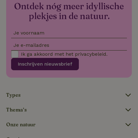
Ontdek nóg meer idyllische
VISITOR_PRIVACY_METADATA
YouTube
5 maanden
De
.youtube.com
4 weken
wo
plekjes in de natuur.
o
to
de
pr
vo
Je voornaam
in
si
He
Je e-mailadres
ge
to
Ik ga akkoord met het
privacybeleid
.
de
be
Inschrijven nieuwsbrief
ve
pr
in
hu
w
ge
to
Types
se
Thema’s
Onze natuur
Naam
Aanbieder
/
Domein
Verval
Aanbieder
/
Naam
Vervaldatum
Omschrijving
_nhft_user-create-account
www.natuurhuisje.be
Sess
Domein