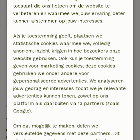
op kleinschalig vakantiepark vlakbij het dorp.
toestaat die ons helpen om de website te
verbeteren en waarmee we jouw ervaring beter
Johan
kunnen afstemmen op jouw interesses.
7 maart 2025
Als je toestemming geeft, plaatsen we
Algemene beoordeling: 9
/10
statistische cookies waarmee we, volledig
Ruim, volledig
anoniem, inzicht krijgen in hoe bezoekers onze
Natuur, rust & ruimte: 5
/5
website gebruiken. Ook kun je toestemming
Heerlijk stil, prachtige omgeving
geven voor marketing cookies, deze cookies
gebruiken we onder andere voor
gepersonaliseerde advertenties. We analyseren
Bekijk alle 12 beoordelingen
jouw gedrag en interesses zodat we je relevante
advertenties kunnen tonen, zowel op ons
platform als daarbuiten via 13 partners (zoals
Goed om te weten
Google).
Verblijfdetails
Om dat mogelijk te maken, delen we
Inchecken: 15:00- 22:00
versleutelde gegevens met deze partners. Dit
Uitchecken: 07:00- 10:00