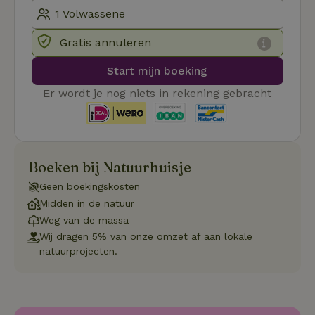
_pinterest_ct_ua
Pinterest Inc.
1 jaar
De
.ct.pinterest.com
wo
re
Pi
Gratis annuleren
Ma
Start mijn boeking
_tt_enable_cookie
.natuurhuisje.be
3 maanden
De
wo
o
Er wordt je nog niets in rekening gebracht
vo
de
be
ge
co
we
on
Boeken bij Natuurhuisje
CookieScriptConsent
CookieScript
4 weken 2
De
Google
Geen boekingskosten
.natuurhuisje.be
dagen
wo
Privacy Policy
do
Midden in de natuur
Sc
se
Weg van de massa
co
Wij dragen 5% van onze omzet af aan lokale
va
on
natuurprojecten.
co
va
Sc
no
co
we