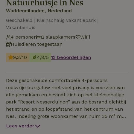
Natuurhuisje in Nes
Waddeneilanden, Nederland
Geschakeld | Kleinschalig vakantiepark |
Vakantiehuis
4 personen
2 slaapkamers
WiFi
Huisdieren toegestaan
9,3/10
4,8/5
12 beoordelingen
Deze geschakelde comfortabele 4-persoons
rookvrije bungalow met veel privacy is voorzien van
alle gemakken en bevindt zich op het kleinschalige
park “Resort Nesserduinen” aan de bosrand dichtbij
het strand en op loopafstand van het centrum van
Nes. Indeling grote woonkamer van ruim 35 m² met
open keuken. Twee slaapkamers met boxsprings en
Lees verder
een grote badkamer. In overleg zijn huisdieren