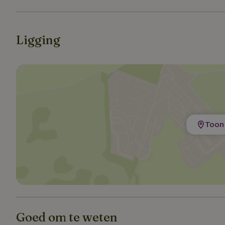
Strikt noodzakelijk
Ligging
accountbeheer. De w
Naam
_pinterest_ct_ua
_tt_enable_cookie
Toon 
CookieScriptCons
VISITOR_PRIVACY
Goed om te weten