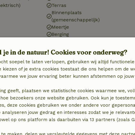
ektrisch)
Terras
Binnenplaats
(gemeenschappelijk)
Meertje
Berging
d je in de natuur! Cookies voor onderweg?
Keuken
Keuken
cht soepel te laten verlopen, gebruiken wij altijd functionele
)
Koel-/vriescombinatie
 kiezen of je extra cookies toestaat die ons helpen om de w
n
Oven
aarmee we jouw ervaring beter kunnen afstemmen op jouw 
Gasfornuis
ing geeft, plaatsen we statistische cookies waarmee we, vol
 in hoe bezoekers onze website gebruiken. Ook kun je toeste
es, deze cookies gebruiken we onder andere voor gepersona
e analyseren jouw gedrag en interesses zodat we je relevant
wel op ons platform als daarbuiten via 13 partners (zoals G
 te maken, delen we versleutelde gegevens met deze partners