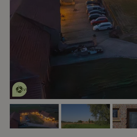
Dit natuurhuisje is eco-
vriendelijk
lees meer