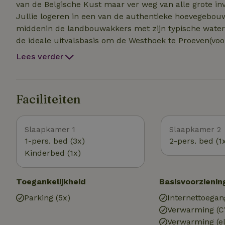
van de Belgische Kust maar ver weg van alle grote in
Jullie logeren in een van de authentieke hoevegebouw
middenin de landbouwakkers met zijn typische waterl
de ideale uitvalsbasis om de Westhoek te Proeven(voo
een streekproducten maaltijd), Ontdekken(te voet, met 
Lees verder
Beleven(kampvuur, yoga, natuurzwembad, strobalen sp
relaxerende, zorgeloze en verantwoorde vakantie op d
Faciliteiten
Slaapkamer 1
Slaapkamer 2
1-pers. bed (3x)
2-pers. bed (1
Kinderbed (1x)
Toegankelijkheid
Basisvoorzienin
Parking (5x)
Internettoegan
Verwarming (C
Verwarming (el