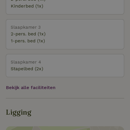
op de speelweide met speeltoestellen.Nieuw! Er
Kinderbed (1x)
staan go-carts ter beschikking Vanaf onze hoeve sta
je direct op een fietsknooppunt, mountainbike- of
wandelroute. Hartelijk welkom!
Slaapkamer 3
2-pers. bed (1x)
1-pers. bed (1x)
Slaapkamer 4
Stapelbed (2x)
Bekijk alle faciliteiten
Ligging