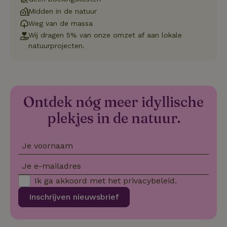
on
Midden in de natuur
co
va
Weg van de massa
Sc
Wij dragen 5% van onze omzet af aan lokale
no
co
natuurprojecten.
we
VISITOR_PRIVACY_METADATA
YouTube
5 maanden
De
.youtube.com
4 weken
wo
o
to
de
Ontdek nóg meer idyllische
pr
vo
plekjes in de natuur.
in
si
He
ge
to
Je voornaam
de
be
ve
Je e-mailadres
pr
in
Ik ga akkoord met het
privacybeleid
.
hu
w
Inschrijven nieuwsbrief
ge
to
se