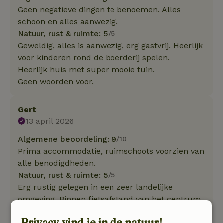
Geen negatieve dingen te benoemen. Alles
schoon en alles aanwezig.
Natuur, rust & ruimte: 5
/5
Geweldig, alles is aanwezig, erg gastvrij. Heerlijk
voor kinderen rond de boerderij spelen.
Heerlijk huis met super mooie tuin.
Geen woorden voor.
Gert
13 april 2026
Algemene beoordeling: 9
/10
Prima accommodatie, ruimschoots voorzien van
alle benodigdheden.
Natuur, rust & ruimte: 5
/5
Erg rustig gelegen in een zeer landelijke
omgeving. Binnen fietsafstand van het centrum
van Brugge.
Privacy vind je in de natuur!