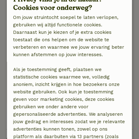
Cookies voor onderweg?
Eduard
8 augustus 2025
Om jouw struintocht soepel te laten verlopen,
gebruiken wij altijd functionele cookies.
Algemene beoordeling: 9
/10
Daarnaast kun je kiezen of je extra cookies
Jammer dat er voor de slaapkamer voor vier
toestaat die ons helpen om de website te
personen op het gelijkvloers geen
verbeteren en waarmee we jouw ervaring beter
wasgelegenheid is.
kunnen afstemmen op jouw interesses.
Natuur, rust & ruimte: 5
/5
Een zeer rustgevende en stille omgeving.
Als je toestemming geeft, plaatsen we
Zuivere lucht. Het huis was perfect in orde :
statistische cookies waarmee we, volledig
comfort en zeer proper. Ik waande mij terug in
anoniem, inzicht krijgen in hoe bezoekers onze
mijn jeugd wat betreft de omgevingsgeluiden en
website gebruiken. Ook kun je toestemming
de ontspannen sfeer.
geven voor marketing cookies, deze cookies
gebruiken we onder andere voor
gepersonaliseerde advertenties. We analyseren
Bekijk alle 5 beoordelingen
jouw gedrag en interesses zodat we je relevante
advertenties kunnen tonen, zowel op ons
platform als daarbuiten via 13 partners (zoals