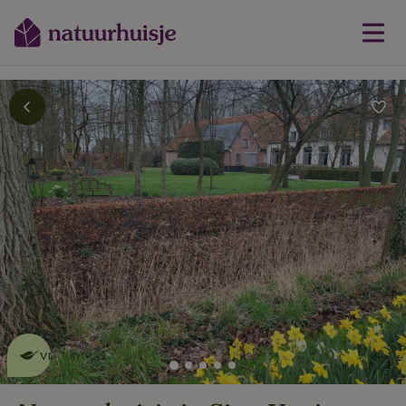
Dit natuurhuisje is eco-
vriendelijk
lees meer