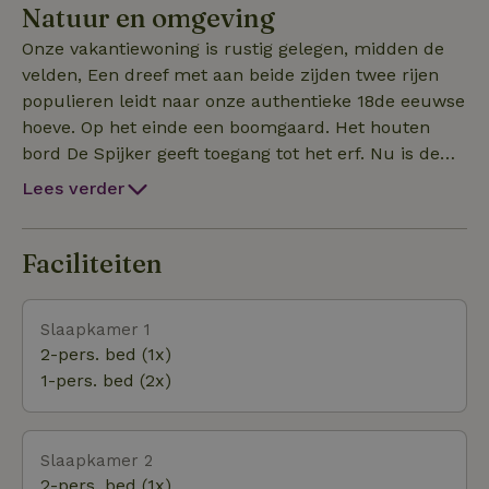
Natuur en omgeving
private terras is voorzien van tafel en stoelen voor 13
personen, parasol en BBQ. In de tuin staan ook nog 4
Onze vakantiewoning is rustig gelegen, midden de
ligzetels ter beschikking waar je gezellig kan
velden, Een dreef met aan beide zijden twee rijen
ontspannen. Ideaal om samen met familie of
populieren leidt naar onze authentieke 18de eeuwse
vrienden een onvergetelijke vakantie te beleven.
hoeve. Op het einde een boomgaard. Het houten
bord De Spijker geeft toegang tot het erf. Nu is de
gerenoveerde hoeve nog steeds een actief
Lees verder
melkveebedrijf met daarnaast het hoevetoerisme,
een oord waar iedereen kan proeven van de pure
rust en de landelijke sfeer. Midden in een oase van
Faciliteiten
rust omringd door de natuur, vlak bij het historische
Brugge( 3km) en het sfeervolle boekendorp Damme
Slaapkamer 1
( 3km), ligt onze vakantiehoeve. De ideale
2-pers. bed (1x)
uitvalsbasis om ook het strand en Knokke met het
1-pers. bed (2x)
natuurreservaat het Zwin (15km), Sluis (18km) en
het mooie polderlandschap te verkennen.De
kinderen mogen meehelpen met de boer(in)tijdens
Slaapkamer 2
het voederen van de dieren of kunnen zich uitleven
2-pers. bed (1x)