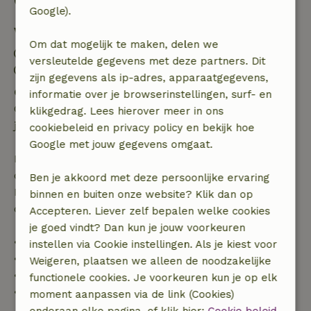
Goed om te weten
Google).
Verblijfdetails
Om dat mogelijk te maken, delen we
Inchecken: 16:00- 20:00
versleutelde gegevens met deze partners. Dit
Uitchecken: 07:00- 10:00
zijn gegevens als ip-adres, apparaatgegevens,
Gratis annuleren binnen 24 uur
informatie over je browserinstellingen, surf- en
Gratis annuleren binnen 24 uur na bevestiging van
klikgedrag. Lees hierover meer in ons
je boeking.
cookiebeleid en privacy policy en bekijk hoe
Google met jouw gegevens omgaat.
Bij annulering binnen gestelde periode heb je recht
op volledige terugbetaling van het boekingsbedrag.
Ben je akkoord met deze persoonlijke ervaring
Daarna krijg je een deel van de reissom en 100% van
binnen en buiten onze website? Klik dan op
de borg terugbetaald:
Accepteren. Liever zelf bepalen welke cookies
je goed vindt? Dan kun je jouw voorkeuren
• tot 42 dagen voor aankomst: 70% terugbetaald
instellen via Cookie instellingen. Als je kiest voor
• 42–28 dagen voor aankomst: 40% terugbetaald
Weigeren, plaatsen we alleen de noodzakelijke
• 28 dagen tot de aankomstdag: 10% terugbetaald
functionele cookies. Je voorkeuren kun je op elk
• op de aankomstdag of later: geen terugbetaling
moment aanpassen via de link (Cookies)