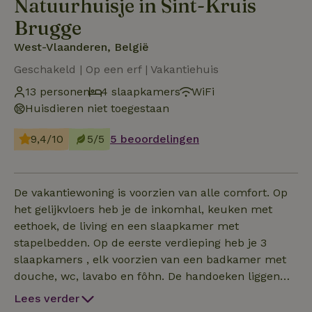
Natuurhuisje in Sint-Kruis
Brugge
West-Vlaanderen, België
Geschakeld | Op een erf | Vakantiehuis
13 personen
4 slaapkamers
WiFi
Huisdieren niet toegestaan
9,4/10
5/5
5 beoordelingen
De vakantiewoning is voorzien van alle comfort. Op
het gelijkvloers heb je de inkomhal, keuken met
eethoek, de living en een slaapkamer met
stapelbedden. Op de eerste verdieping heb je 3
slaapkamers , elk voorzien van een badkamer met
douche, wc, lavabo en fôhn. De handoeken liggen
klaar en de bedden zijn opgemaakt zodat je meteen
Lees verder
aan een deugddoende vakantie kan beginnen. Het