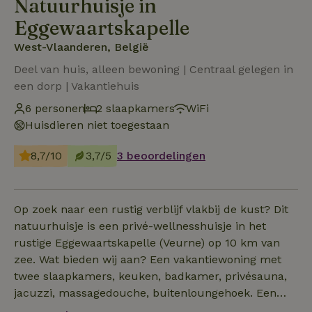
Natuurhuisje in
Eggewaartskapelle
West-Vlaanderen, België
Deel van huis, alleen bewoning | Centraal gelegen in
een dorp | Vakantiehuis
6 personen
2 slaapkamers
WiFi
Huisdieren niet toegestaan
8,7/10
3,7/5
3 beoordelingen
Op zoek naar een rustig verblijf vlakbij de kust? Dit
natuurhuisje is een privé-wellnesshuisje in het
rustige Eggewaartskapelle (Veurne) op 10 km van
zee. Wat bieden wij aan? Een vakantiewoning met
twee slaapkamers, keuken, badkamer, privésauna,
jacuzzi, massagedouche, buitenloungehoek. Een
'ALL-IN'- formule: gedekte bedden, handdoeken,