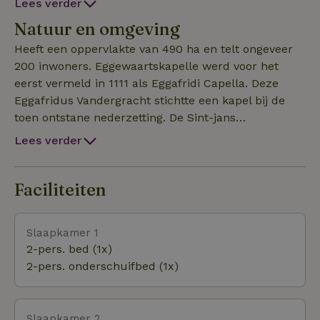
Lees verder
badjassen, pantoffels, shampoo, douchegel,
Natuur en omgeving
bodylotion, gebruik van haardroger etc. zijn inbegrepen
Heeft een oppervlakte van 490 ha en telt ongeveer
200 inwoners. Eggewaartskapelle werd voor het
eerst vermeld in 1111 als Eggafridi Capella. Deze
Eggafridus Vandergracht stichtte een kapel bij de
toen ontstane nederzetting. De Sint-jans
Onthoofdingkerk is de parochiekerk. De neogotische
Lees verder
kerk werd gebouwd in 1873-1874Idesbaldus (1090-
1167), abt van de Abdij Onze-Lieve-Vrouw Ten
Duinen is hier geboren. Eggewaartskapelleis een
Faciliteiten
deelgemeente van veurne Hier zijn veel fietsroutes
en op slechts 10 km van de kust
Slaapkamer 1
2-pers. bed (1x)
2-pers. onderschuifbed (1x)
Slaapkamer 2