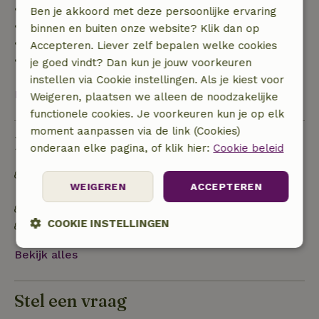
• tot 42 dagen voor aankomst: 70% terugbetaald
Ben je akkoord met deze persoonlijke ervaring
• 42–28 dagen voor aankomst: 40% terugbetaald
binnen en buiten onze website? Klik dan op
• 28 dagen tot de aankomstdag: 10% terugbetaald
Accepteren. Liever zelf bepalen welke cookies
• op de aankomstdag of later: geen terugbetaling
je goed vindt? Dan kun je jouw voorkeuren
instellen via Cookie instellingen. Als je kiest voor
Bekijk alles
Weigeren, plaatsen we alleen de noodzakelijke
functionele cookies. Je voorkeuren kun je op elk
moment aanpassen via de link (Cookies)
Duurzaamheid
onderaan elke pagina, of klik hier:
Cookie beleid
Afval scheiden (glas, papier, plastic,
WEIGEREN
ACCEPTEREN
voedselafval/biologisch)
Geen plastic voor eenmalig gebruik
COOKIE INSTELLINGEN
Geen plastic (water)flessen voor eenmalig gebruik
Strikt
Prestatie
Targeting
Bekijk alles
noodzakelijk
Stel een vraag