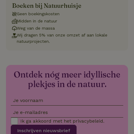
vo
Boeken bij Natuurhuisje
de
be
Geen boekingskosten
ge
co
Midden in de natuur
we
on
Weg van de massa
Wij dragen 5% van onze omzet af aan lokale
CookieScriptConsent
CookieScript
4 weken 2
De
Google
.natuurhuisje.be
dagen
wo
natuurprojecten.
Privacy Policy
do
Sc
se
co
va
on
co
Ontdek nóg meer idyllische
va
Sc
plekjes in de natuur.
no
co
we
Je voornaam
VISITOR_PRIVACY_METADATA
YouTube
5 maanden
De
.youtube.com
4 weken
wo
o
Je e-mailadres
to
de
Ik ga akkoord met het
privacybeleid
.
pr
vo
in
Inschrijven nieuwsbrief
si