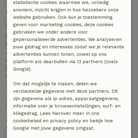
statistische cookies waarmee we, volledig
anoniem, inzicht krijgen in hoe bezoekers onze
Goed om te weten
website gebruiken. Ook kun je toestemming
geven voor marketing cookies, deze cookies
Verblijfdetails
gebruiken we onder andere voor
Inchecken: 15:00- 22:00
gepersonaliseerde advertenties. We analyseren
Uitchecken: 07:00- 11:00
jouw gedrag en interesses zodat we je relevante
Gratis annuleren binnen 7 dagen
advertenties kunnen tonen, zowel op ons
Gratis annuleren binnen 7 dagen na bevestiging van
platform als daarbuiten via 13 partners (zoals
je boeking, bij een boekingsaanvraag meer dan 28
Google).
dagen voor aanvang. Bij een boeking met aanvang
binnen 28 dagen geldt gratis annuleren binnen 24
Om dat mogelijk te maken, delen we
uur. Bij annulering binnen gestelde periode heb je
versleutelde gegevens met deze partners. Dit
recht op volledige terugbetaling van het
zijn gegevens als ip-adres, apparaatgegevens,
boekingsbedrag.
informatie over je browserinstellingen, surf- en
klikgedrag. Lees hierover meer in ons
Daarna krijg je een deel van de reissom en 100% van
cookiebeleid en privacy policy en bekijk hoe
de borg terugbetaald:
Google met jouw gegevens omgaat.