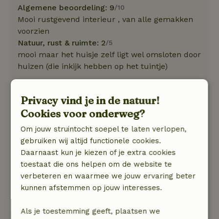
Algemene beoordeling: 9
/10
Mooi rustgevend interieur , van alle gemakken
voorzien
Natuur, rust & ruimte: 2
/5
mooi maar het huisje zelf ligt wel omsloten door
huizen (die inkijk hebben op het tuintje)
Jeroen
Privacy vind je in de natuur!
28 december 2023
Cookies voor onderweg?
Algemene beoordeling: 9
/10
Om jouw struintocht soepel te laten verlopen,
Zeer leuk en compleet huisje, waarin
gebruiken wij altijd functionele cookies.
daadwerkelijk alles al aanwezig is. Dat ontzorgt
Daarnaast kun je kiezen of je extra cookies
en is een plus t.o.v. vele andere huisjes.
toestaat die ons helpen om de website te
Natuur, rust & ruimte: 4
/5
verbeteren en waarmee we jouw ervaring beter
kunnen afstemmen op jouw interesses.
Bekijk alle 3 beoordelingen
Als je toestemming geeft, plaatsen we