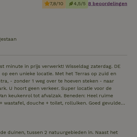
7,8/10
4,5/5
8 beoordelingen
gestaan
atie. Met het Terras op zuid en
tra, - zonder 1 weg over te hoeven steken - naar
l, douche + toilet, rolluiken. Goed gevulde
 Senseo. Boven; 2 Slaapkamers, 2 x
e schuur: Wasmachine, tuinstoelen, tuinkussens, 2 x
 de duinen, tussen 2 natuurgebieden in. Naast het