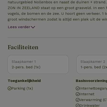
natuurgebied Nollenbos en naast de duinen + strand. U
ZON IN ZEELAND staat op een groot grasveld. In een heel klein, stil en autovrij parkje. U hoort alleen de
vogels, de bomen en de zee. U hoort geen verkeer. 1 terras op zuid en het andere terras ligt op Oost. 2 x
groot windschermen zodat is altijd een plek uit de wind. U kunt altijd buiten zitten in de zon; ook
winter. Het strand richting Vlissingen is een stil strand, ook in de zomer. U kunt vele kilometers lopen over
Lees verder
het strand, langs de Westerschelde, over de toppen v
Walcheren heeft een zeer gevarieerd landschap met p
hoge bomen. Met vele doorkijkjes naar het groene bo
Faciliteiten
gids: in Vrouwenpolder. Honden mogen alleen op 
Slaapkamer 1
Slaapkamer 2
2-pers. bed (1x)
1-pers. bed (2
Toegankelijkheid
Basisvoorzienin
Parking (1x)
Internettoegan
Internet
Verwarming (C
Drinkwater