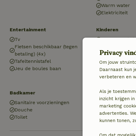
Warm water
Elektriciteit
Entertainment
Kinderen
Tv
Kinderbed (1x)
Fietsen beschikbaar (tegen
Kinderstoel (1x
Privacy vin
betaling) (4x)
Kinderbad (1x)
Tafeltennistafel
Speeltoestelle
Om jouw struinto
Jeu de boules baan
Zandbak
Daarnaast kun je
Speelweide
verbeteren en w
Als je toestemm
Badkamer
Wasserij
inzicht krijgen
Sanitaire voorzieningen
Wasmachine
marketing cooki
Douche
advertenties. W
Toilet
kunnen tonen, zo
Om dat mogelijk