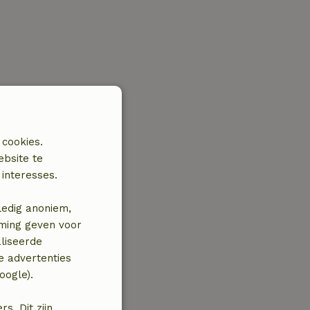
 cookies.
ebsite te
interesses.
ledig anoniem,
mming geven voor
liseerde
e advertenties
oogle).
. Dit zijn