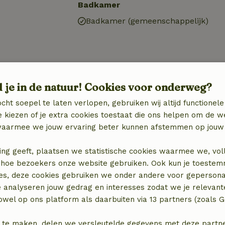
Badkamer
Badkamer (gemeenschappelijk)
d je in de natuur! Cookies voor onderweg?
cht soepel te laten verlopen, gebruiken wij altijd functionele
 kiezen of je extra cookies toestaat die ons helpen om de w
aarmee we jouw ervaring beter kunnen afstemmen op jouw 
ing geeft, plaatsen we statistische cookies waarmee we, vol
 in hoe bezoekers onze website gebruiken. Ook kun je toeste
€ 5,00
es, deze cookies gebruiken we onder andere voor gepersona
e analyseren jouw gedrag en interesses zodat we je relevant
wel op ons platform als daarbuiten via 13 partners (zoals G
 te maken, delen we versleutelde gegevens met deze partners