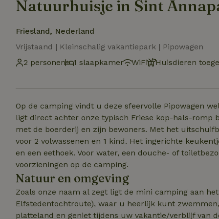
Natuurhuisje in Sint Annap
Friesland, Nederland
Vrijstaand | Kleinschalig vakantiepark | Pipowagen
2 personen
1 slaapkamer
WiFi
Huisdieren toeg
Op de camping vindt u deze sfeervolle Pipowagen wel
ligt direct achter onze typisch Friese kop-hals-romp 
met de boerderij en zijn bewoners. Met het uitschuif
voor 2 volwassenen en 1 kind. Het ingerichte keukentj
en een eethoek. Voor water, een douche- of toiletbez
voorzieningen op de camping.
Natuur en omgeving
Zoals onze naam al zegt ligt de mini camping aan het
Elfstedentochtroute), waar u heerlijk kunt zwemmen, vissen en varen. Proef de s
platteland en geniet tijdens uw vakantie/verblijf van