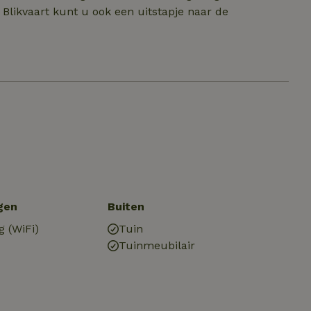
Blikvaart kunt u ook een uitstapje naar de
gen
Buiten
g (WiFi)
Tuin
Tuinmeubilair