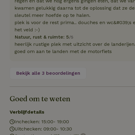
regen en dat we nog ergens gingen eten, dat we v
kwamen gelukkig daarna tot de oplossing dat ze de
Naam
sleutel meer hoefde op te halen.
Naam
plek is voor de rest prima.. douches en wc&#039;s
_nhft_user-creat
Naam
_ga
het veld :-)
Natuur, rust & ruimte: 5
/5
FPID
_nhftconstraint_s
heerlijk rustige plek met uitzicht over de landerije
lowest-price
goed om aan te landen met de motorfiets
_uetsid
_nhft_safety-depo
_ga_JRK1QL37RY
Bekijk alle 3 beoordelingen
_uetvid
_nhftconstraint_p
policy
_ttp
_nhftconstraint_s
Goed om te weten
deposit-refund
uid
_ttp
Verblijfdetails
_nhft_privacy-pol
Inchecken: 15:00- 19:00
Uitchecken: 09:00- 10:30
FPAU
IDE
ar_debug