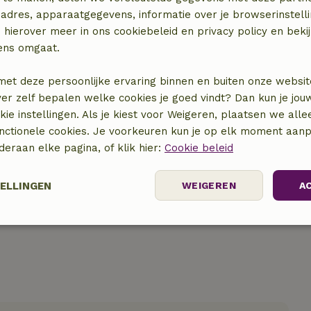
adres, apparaatgegevens, informatie over je browserinstelli
 hierover meer in ons cookiebeleid en privacy policy en beki
ens omgaat.
met deze persoonlijke ervaring binnen en buiten onze websit
ver zelf bepalen welke cookies je goed vindt? Dan kun je jo
okie instellingen. Als je kiest voor Weigeren, plaatsen we alle
locatie
unctionele cookies. Je voorkeuren kun je op elk moment aanp
nderaan elke pagina, of klik hier:
Cookie beleid
TELLINGEN
WEIGEREN
A
elijk
Prestatie
Targeting
F