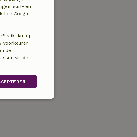
ngen, surf- en
jk hoe Google
e? Klik dan op
uw voorkeuren
en de
assen via de
CCEPTEREN
unctioneel