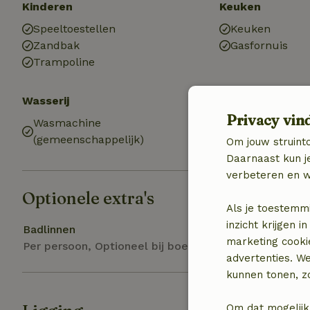
Kinderen
Keuken
Speeltoestellen
Keuken
Zandbak
Gasfornuis
Trampoline
Wasserij
Privacy vin
Wasmachine
(gemeenschappelijk)
Om jouw struinto
Daarnaast kun je
verbeteren en w
Optionele extra's
Als je toestemm
inzicht krijgen
Badlinnen
marketing cooki
Per persoon, Optioneel bij boeking
advertenties. W
kunnen tonen, zo
Om dat mogelijk