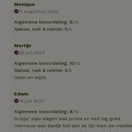
Monique
11 augustus 2023
Strikt noodzakelijk
Algemene beoordeling: 8
accountbeheer. De w
/10
Natuur, rust & ruimte: 5
/5
Naam
_pinterest_ct_ua
Martijn
28 juli 2023
_tt_enable_cookie
Algemene beoordeling: 10
/10
Natuur, rust & ruimte: 5
/5
CookieScriptCons
Open en wijds
Edwin
VISITOR_PRIVACY
19 juli 2023
Algemene beoordeling: 8
/10
huisje/ pipo wagen was prima en bed lag goed.
mevrouw was beetje bot aan de lijn toen we meld