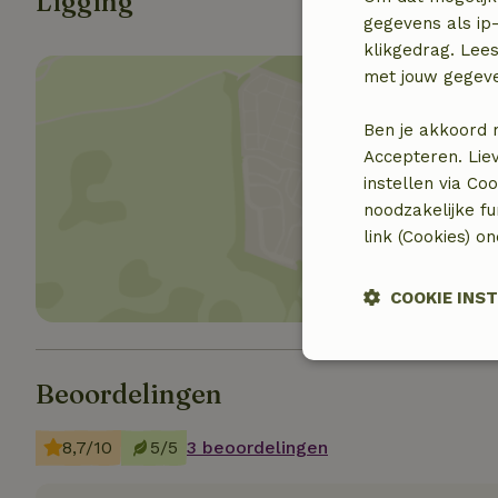
Ligging
gegevens als ip-
klikgedrag. Lees
met jouw gegev
Ben je akkoord 
Accepteren. Lie
instellen via Co
Toon 
noodzakelijke f
link (Cookies) o
COOKIE INS
Strikt noodzak
Beoordelingen
8,7/10
5/5
3 beoordelingen