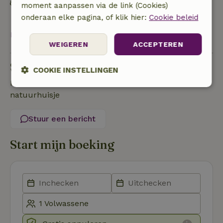
Afval scheiden (glas, papier, plastic,
moment aanpassen via de link (Cookies)
voedselafval/biologisch)
onderaan elke pagina, of klik hier:
Cookie beleid
Bekijk alles
WEIGEREN
ACCEPTEREN
Stel een vraag
COOKIE INSTELLINGEN
Neem contact op met de verhuurder van het
Strikt
Prestatie
Targeting
natuurhuisje
noodzakelijk
Stuur een bericht
Functioneel
Start mijn boeking
Strikt noodzakelijk
Prestatie
Targeting
Functioneel