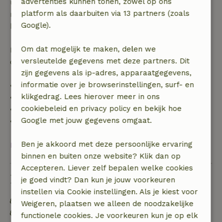
advertenties kunnen tonen, zowel op ons
uur. Bij annulering binnen gestelde periode heb je
platform als daarbuiten via 13 partners (zoals
recht op volledige terugbetaling van het
Google).
boekingsbedrag.
Om dat mogelijk te maken, delen we
Daarna krijg je een deel van de reissom en 100% van
versleutelde gegevens met deze partners. Dit
de borg terugbetaald:
zijn gegevens als ip-adres, apparaatgegevens,
informatie over je browserinstellingen, surf- en
• tot 42 dagen voor aankomst: 70% terugbetaald
klikgedrag. Lees hierover meer in ons
• 42–28 dagen voor aankomst: 40% terugbetaald
cookiebeleid en privacy policy en bekijk hoe
• 28 dagen tot de aankomstdag: 10% terugbetaald
Google met jouw gegevens omgaat.
• op de aankomstdag of later: geen terugbetaling
Ben je akkoord met deze persoonlijke ervaring
Bekijk alles
binnen en buiten onze website? Klik dan op
Accepteren. Liever zelf bepalen welke cookies
Duurzaamheid
je goed vindt? Dan kun je jouw voorkeuren
instellen via Cookie instellingen. Als je kiest voor
Energie label: Uitgesloten
Weigeren, plaatsen we alleen de noodzakelijke
Gebouwd met natuurlijke bouwmaterialen
functionele cookies. Je voorkeuren kun je op elk