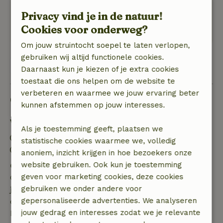
Natuur, rust & ruimte: 5
/5
Privacy vind je in de natuur!
Compact en verzorgd huisje, schoon en gezellig,
Cookies voor onderweg?
prachtig uitzicht.
Om jouw struintocht soepel te laten verlopen,
gebruiken wij altijd functionele cookies.
Bekijk alle 8 beoordelingen
Daarnaast kun je kiezen of je extra cookies
toestaat die ons helpen om de website te
verbeteren en waarmee we jouw ervaring beter
Goed om te weten
kunnen afstemmen op jouw interesses.
Verblijfdetails
Als je toestemming geeft, plaatsen we
Inchecken: 15:00- 21:00
statistische cookies waarmee we, volledig
Uitchecken: 07:00- 12:00
anoniem, inzicht krijgen in hoe bezoekers onze
website gebruiken. Ook kun je toestemming
Gratis annuleren binnen 7 dagen
geven voor marketing cookies, deze cookies
Gratis annuleren binnen 7 dagen na bevestiging van
gebruiken we onder andere voor
je boeking, bij een boekingsaanvraag meer dan 28
gepersonaliseerde advertenties. We analyseren
dagen voor aanvang. Bij een boeking met aanvang
jouw gedrag en interesses zodat we je relevante
binnen 28 dagen geldt gratis annuleren binnen 24