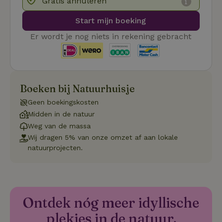
Gratis annuleren
Strikt noodzakelijke cookies maken de kernfunctionaliteiten
Start mijn boeking
van de website mogelijk, zoals gebruikersaanmelding en
accountbeheer. De website kan niet goed worden gebruikt
Er wordt je nog niets in rekening gebracht
zonder de strikt noodzakelijke cookies.
Aanbieder
/
Naam
Vervaldatum
Om
Domein
_pinterest_ct_ua
Pinterest Inc.
1 jaar
De
.ct.pinterest.com
wo
Boeken bij Natuurhuisje
re
Pi
Geen boekingskosten
Ma
Midden in de natuur
_tt_enable_cookie
.natuurhuisje.be
3 maanden
De
Weg van de massa
wo
o
Wij dragen 5% van onze omzet af aan lokale
vo
natuurprojecten.
de
be
ge
co
we
on
CookieScriptConsent
CookieScript
4 weken 2
De
Ontdek nóg meer idyllische
Google
.natuurhuisje.be
dagen
wo
Privacy Policy
do
plekjes in de natuur.
Sc