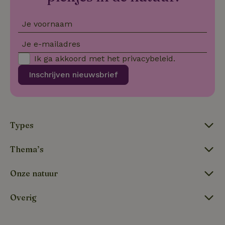
se
co
va
Je voornaam
on
co
va
Je e-mailadres
Sc
no
Ik ga akkoord met het
privacybeleid
.
co
we
Inschrijven nieuwsbrief
VISITOR_PRIVACY_METADATA
YouTube
5 maanden
De
.youtube.com
4 weken
wo
o
to
de
pr
vo
Types
in
si
He
Thema’s
ge
to
de
Onze natuur
be
ve
pr
in
Overig
hu
w
ge
to