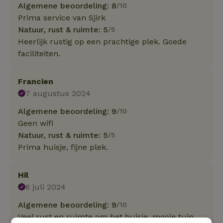
Algemene beoordeling: 8
/10
Prima service van Sjirk
Natuur, rust & ruimte: 5
/5
Heerlijk rustig op een prachtige plek. Goede
faciliteiten.
Francien
7 augustus 2024
Algemene beoordeling: 9
/10
Geen wifi
Natuur, rust & ruimte: 5
/5
Prima huisje, fijne plek.
Hil
6 juli 2024
Algemene beoordeling: 9
/10
Veel rust en ruimte om het huisje, mooie tuin.