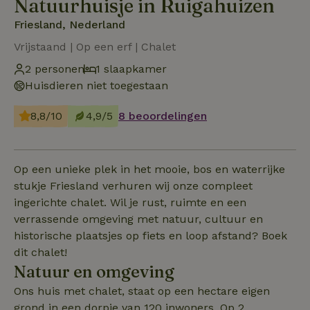
Natuurhuisje in Ruigahuizen
Friesland, Nederland
Vrijstaand | Op een erf | Chalet
2 personen
1 slaapkamer
Huisdieren niet toegestaan
8,8/10
4,9/5
8 beoordelingen
Op een unieke plek in het mooie, bos en waterrijke
stukje Friesland verhuren wij onze compleet
ingerichte chalet. Wil je rust, ruimte en een
verrassende omgeving met natuur, cultuur en
historische plaatsjes op fiets en loop afstand? Boek
dit chalet!
Natuur en omgeving
Ons huis met chalet, staat op een hectare eigen
grond in een dorpje van 120 inwoners. Op 2