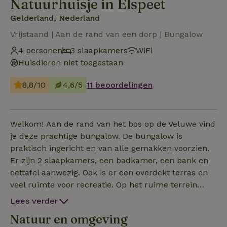
Natuurhuisje in Elspeet
Gelderland, Nederland
Vrijstaand | Aan de rand van een dorp | Bungalow
4 personen
3 slaapkamers
WiFi
Huisdieren niet toegestaan
8,8/10
4,6/5
11 beoordelingen
Welkom! Aan de rand van het bos op de Veluwe vind
je deze prachtige bungalow. De bungalow is
praktisch ingericht en van alle gemakken voorzien.
Er zijn 2 slaapkamers, een badkamer, een bank en
eettafel aanwezig. Ook is er een overdekt terras en
veel ruimte voor recreatie. Op het ruime terrein
staan nog twee andere huisjes. Parkeren kan net
Lees verder
buiten het terrein waarna je via de poort het veld
Natuur en omgeving
betreedt. Geniet van de rust, ruimte en de prachtige