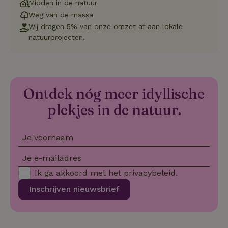
on
Midden in de natuur
co
Weg van de massa
va
Sc
Wij dragen 5% van onze omzet af aan lokale
no
co
natuurprojecten.
we
VISITOR_PRIVACY_METADATA
YouTube
5 maanden
De
.youtube.com
4 weken
wo
o
to
de
Ontdek nóg meer idyllische
pr
vo
plekjes in de natuur.
in
si
He
ge
Je voornaam
to
de
be
Je e-mailadres
ve
pr
Ik ga akkoord met het
privacybeleid
.
in
hu
w
Inschrijven nieuwsbrief
ge
to
se