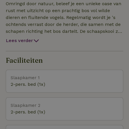
omgeving. Terwijl je aan de ene kant het prachtige
Omringd door natuur, beleef je een unieke oase van
bos inloopt, vind je aan de andere kant het
rust met uitzicht op een prachtig bos vol wilde
pittoreske dorp Elspeet op loopafstand. Hier zijn
dieren en fluitende vogels. Regelmatig wordt je 's
verschillende onder andere restaurantjes, een
ochtends verrast door de herder, die samen met de
supermarkt, een bakker en een slager aanwezig.
schapen richting het bos dartelt. De schaapskooi zit
om de hoek en je bent snel in het pittoreske dorpje
Lees verder
waar je alles vindt wat je nodig hebt. Vanaf de
bungalow loopt je meteen het bos in. In de directe
omgeving zijn geweldige wandel- en
Faciliteiten
fietsmogelijkheden, de fietsroute begint zodra je het
terrein verlaat. Daarnaast is de bungalow ideaal
Slaapkamer 1
gelegen voor de leukste uitstapjes:- Harderwijk -
2-pers. bed (1x)
Vierhouten (wilde zwijnen spotten)- Nunspeet-
Apeldoorn- Staverden (kasteel Staverden,
huifkartocht)- Veluwemeer- ... Meer weten? Wij
Slaapkamer 2
delen graag al onze tips met je!
2-pers. bed (1x)