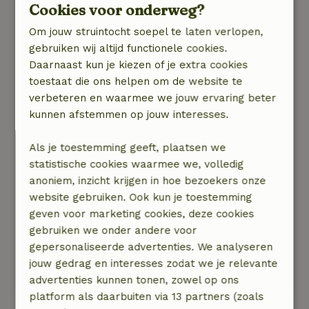
Cookies voor onderweg?
Natuur, rust & ruimte: 5
/5
We hebben genoten van de stilte, de rust en de
Om jouw struintocht soepel te laten verlopen,
vogels rondom het mooie, schone huisje,
gebruiken wij altijd functionele cookies.
alhoewel de hoeveelheid vliegen binnen niet
Daarnaast kun je kiezen of je extra cookies
echt aangenaam waren.
toestaat die ons helpen om de website te
We hebben wel wat tips om een verblijf hier nog
verbeteren en waarmee we jouw ervaring beter
aangenamer te maken.
kunnen afstemmen op jouw interesses.
Horren in de ramen
Vliegengordijn in deuropening
Als je toestemming geeft, plaatsen we
Handdouche wat lager op de stang
statistische cookies waarmee we, volledig
Een paar grotere handdoeken
anoniem, inzicht krijgen in hoe bezoekers onze
Een raam boven de bank
website gebruiken. Ook kun je toestemming
Lampje bij bed
geven voor marketing cookies, deze cookies
gebruiken we onder andere voor
We lazen in het boekje in het huisje dat er al
gepersonaliseerde advertenties. We analyseren
eerder opmerkingen zijn gemaakt over de
jouw gedrag en interesses zodat we je relevante
horren en de bedlampjes!
advertenties kunnen tonen, zowel op ons
platform als daarbuiten via 13 partners (zoals