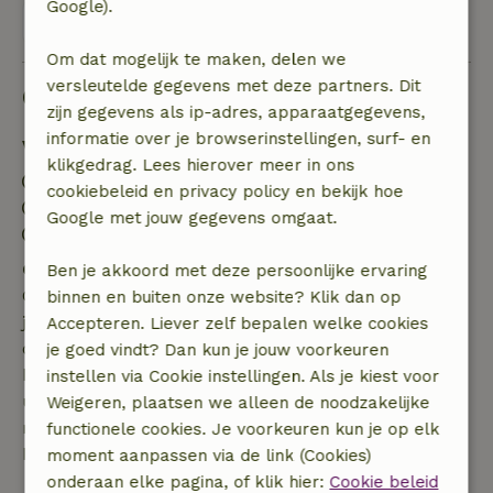
Google).
Bekijk alle 11 beoordelingen
Om dat mogelijk te maken, delen we
versleutelde gegevens met deze partners. Dit
Goed om te weten
zijn gegevens als ip-adres, apparaatgegevens,
informatie over je browserinstellingen, surf- en
Verblijfdetails
klikgedrag. Lees hierover meer in ons
Inchecken: 16:00- 22:00
cookiebeleid en privacy policy en bekijk hoe
Uitchecken: 07:00- 11:00
Google met jouw gegevens omgaat.
Contactloos verblijf mogelijk
Gratis annuleren binnen 7 dagen
Ben je akkoord met deze persoonlijke ervaring
Gratis annuleren binnen 7 dagen na bevestiging van
binnen en buiten onze website? Klik dan op
je boeking, bij een boekingsaanvraag meer dan 28
Accepteren. Liever zelf bepalen welke cookies
dagen voor aanvang. Bij een boeking met aanvang
je goed vindt? Dan kun je jouw voorkeuren
binnen 28 dagen geldt gratis annuleren binnen 24
instellen via Cookie instellingen. Als je kiest voor
uur. Bij annulering binnen gestelde periode heb je
Weigeren, plaatsen we alleen de noodzakelijke
recht op volledige terugbetaling van het
functionele cookies. Je voorkeuren kun je op elk
boekingsbedrag.
moment aanpassen via de link (Cookies)
onderaan elke pagina, of klik hier:
Cookie beleid