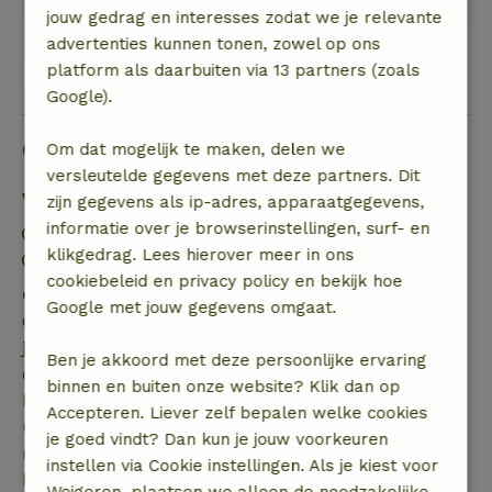
jouw gedrag en interesses zodat we je relevante
advertenties kunnen tonen, zowel op ons
platform als daarbuiten via 13 partners (zoals
Bekijk alle 8 beoordelingen
Google).
Goed om te weten
Om dat mogelijk te maken, delen we
versleutelde gegevens met deze partners. Dit
Verblijfdetails
zijn gegevens als ip-adres, apparaatgegevens,
informatie over je browserinstellingen, surf- en
Inchecken: 15:00- 22:00
klikgedrag. Lees hierover meer in ons
Uitchecken: 07:00- 11:00
cookiebeleid en privacy policy en bekijk hoe
Gratis annuleren binnen 7 dagen
Google met jouw gegevens omgaat.
Gratis annuleren binnen 7 dagen na bevestiging van
je boeking, bij een boekingsaanvraag meer dan 28
Ben je akkoord met deze persoonlijke ervaring
dagen voor aanvang. Bij een boeking met aanvang
binnen en buiten onze website? Klik dan op
binnen 28 dagen geldt gratis annuleren binnen 24
Accepteren. Liever zelf bepalen welke cookies
uur. Bij annulering binnen gestelde periode heb je
je goed vindt? Dan kun je jouw voorkeuren
recht op volledige terugbetaling van het
instellen via Cookie instellingen. Als je kiest voor
boekingsbedrag.