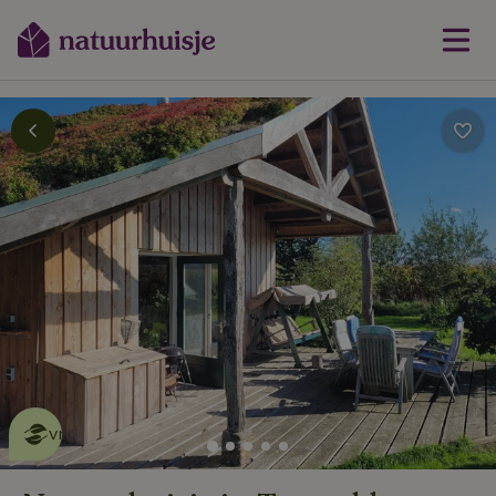
Dit natuurhuisje is eco-
vriendelijk
lees meer