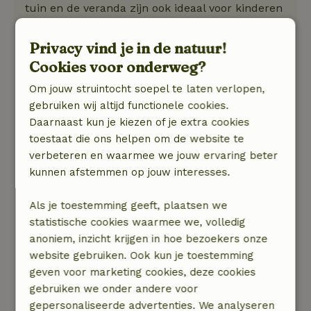
tuin en de veranda zijn ook ideaal voor kinderen
en om te genieten van het uitzicht. Volop
speelgoed en spelletjes aanwezig, tevens veel
Privacy vind je in de natuur!
leuke boeken en tijdschriften. Heerlijk geslapen
Cookies voor onderweg?
in het prima, grote bed! Prettig contact gehad
Om jouw struintocht soepel te laten verlopen,
met de eigenaren, zeer hulpvaardig. Aanrader!
gebruiken wij altijd functionele cookies.
Natuur, rust & ruimte: 5
/5
Daarnaast kun je kiezen of je extra cookies
Prachtig, gezellig huisje, gelegen midden tussen
toestaat die ons helpen om de website te
de weilanden en op loopafstand van de IJssel.
verbeteren en waarmee we jouw ervaring beter
Huisje is van alle gemakken voorzien, zeer
kunnen afstemmen op jouw interesses.
sfeervol ingericht. Heeft een prachtig uitzicht
over de weilanden waar we genoten hebben van
Als je toestemming geeft, plaatsen we
de ganzentrek die volop bezig was. De grote
statistische cookies waarmee we, volledig
tuin en de veranda zijn ook ideaal voor kinderen
anoniem, inzicht krijgen in hoe bezoekers onze
en om te genieten van het uitzicht. Volop
website gebruiken. Ook kun je toestemming
speelgoed en spelletjes aanwezig, tevens veel
geven voor marketing cookies, deze cookies
leuke boeken en tijdschriften. Heerlijk geslapen
gebruiken we onder andere voor
in het prima, grote bed! Prettig contact gehad
gepersonaliseerde advertenties. We analyseren
met de eigenaren, zeer hulpvaardig. Aanrader!