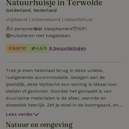
Natuurhuisje in Terwolde
Gelderland, Nederland
Vrijstaand | Alleenstaand | Vakantiehuis
5 personen
4 slaapkamers
WiFi
Huisdieren niet toegestaan
8,9/10
4,6/5
8 beoordelingen
Trek je even helemaal terug in deze unieke,
rustgevende accommodatie. Gelegen aan de
ijsseldijk, deze idyllische eco-woning is ideaal voor
stellen of gezinnen. Doordat het gemaakt is van
duurzame materialen is de sfeer, warmte en
akoestiek heerlijk. Zet je stoel in de boomgaard, en
geniet van de vele vogels in de tuin en rondom de
Lees verder
woning. Of geniet van de zoemende bijen die boven
Natuur en omgeving
het groendak. Aan de voorzijde is een voetbalveld.