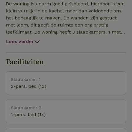
Apeldoorn, Zwolle maar vooral Deventer zijn zeer
De woning is enorm goed geïsoleerd, hierdoor is een
goed te bereiken.
klein vuurtje in de kachel meer dan voldoende om
het behaaglijk te maken. De wanden zijn gestuct
met leem, dit geeft de ruimte een erg prettig
leefklimaat. De woning heeft 3 slaapkamers, 1 met
een kingsize bed en 2 met een 1 persoonsbed.
Lees verder
Daarnaast is in de woonkamer een slaapbank
beschikbaar. De woonkamer heeft in twee richtingen
honderden meters uitzicht. Komen jullie genieten in
Faciliteiten
ons kleine paradijs?
Slaapkamer 1
2-pers. bed (1x)
Slaapkamer 2
1-pers. bed (1x)