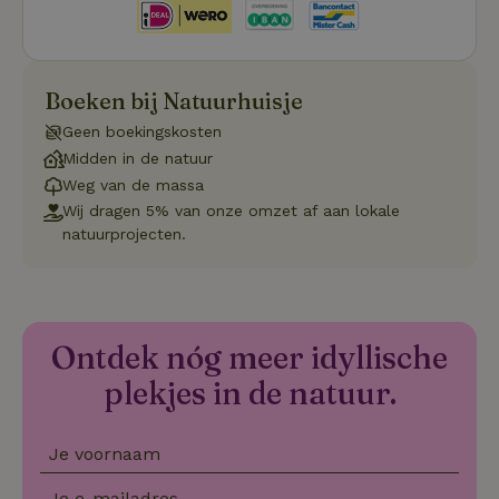
Privacy Policy
do
Sc
se
co
va
on
Boeken bij Natuurhuisje
co
va
Geen boekingskosten
Sc
no
Midden in de natuur
co
Weg van de massa
we
Wij dragen 5% van onze omzet af aan lokale
VISITOR_PRIVACY_METADATA
YouTube
5 maanden
De
natuurprojecten.
.youtube.com
4 weken
wo
o
to
de
pr
vo
in
si
Ontdek nóg meer idyllische
He
ge
plekjes in de natuur.
to
de
be
ve
Je voornaam
pr
in
hu
Je e-mailadres