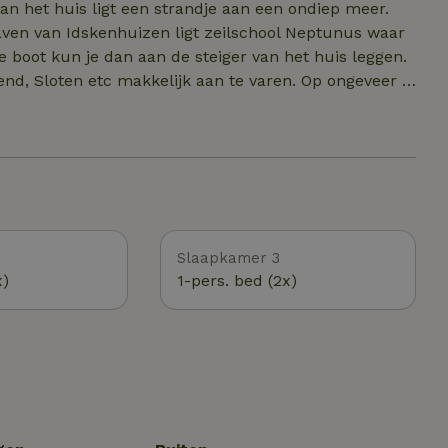
n het huis ligt een strandje aan een ondiep meer.
e boot kun je dan aan de steiger van het huis leggen.
en etc makkelijk aan te varen. Op ongeveer 2
elroutes langs oa een vennetje. Er zijn veel
ng aanwezig. Op 2 kilometer afstand is de golfbaan Burggolf Sint Nicolaasga aanwezig.
Slaapkamer 3
x)
1-pers. bed (2x)