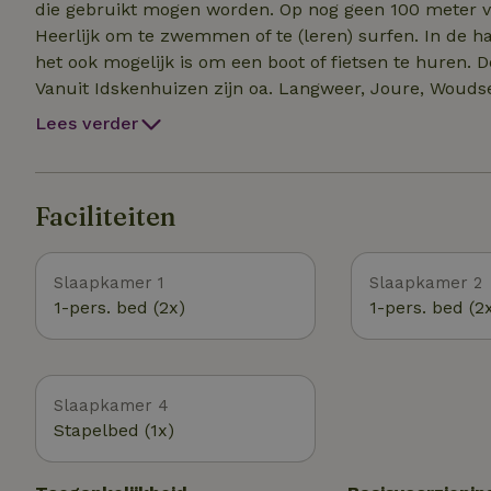
die gebruikt mogen worden. Op nog geen 100 meter va
Heerlijk om te zwemmen of te (leren) surfen. In de haven van Idskenhuizen ligt zeilschool Neptunus waar
het ook mogelijk is om een boot of fietsen te huren. D
Vanuit Idskenhuizen zijn oa. Langweer, Joure, Woudsend, Slot
kilometer lopen ligt een (kabouter)bos met mooie wand
Lees verder
fietsroutes in de omgevi
Faciliteiten
Slaapkamer 1
Slaapkamer 2
1-pers. bed (2x)
1-pers. bed (2
Slaapkamer 4
Stapelbed (1x)