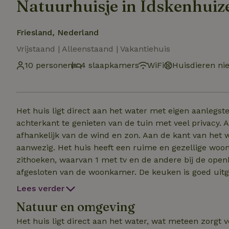
Natuurhuisje in Idskenhuiz
Friesland, Nederland
Vrijstaand | Alleenstaand | Vakantiehuis
10 personen
4 slaapkamers
WiFi
Huisdieren ni
Het huis ligt direct aan het water met eigen aanlegst
achterkant te genieten van de tuin met veel privacy. 
afhankelijk van de wind en zon. Aan de kant van het 
aanwezig. Het huis heeft een ruime en gezellige woon
zithoeken, waarvan 1 met tv en de andere bij de open
afgesloten van de woonkamer. De keuken is goed uitg
huis met mooie tuin. Boven zijn 4 slaapkamers en een nieuwe badkamer. 3 slaapkamers hebben elk 2
Lees verder
boxspringbedden. In de 4e kleinste slaapkamer staat 
Natuur en omgeving
volwassene). Beneden staat een slaapbank (voor 2). He
Het huis ligt direct aan het water, wat meteen zorgt 
kinderen. Huisdieren in overleg. N