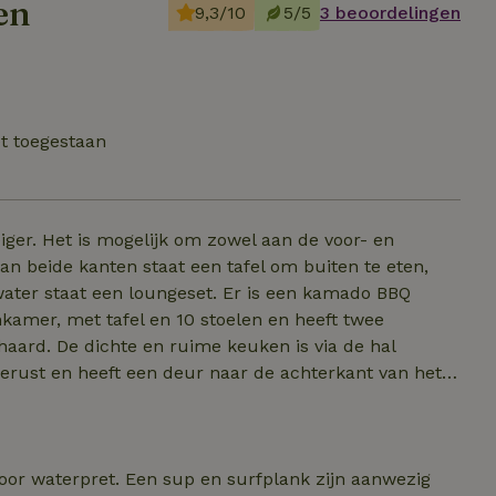
en
9,3/10
5/5
3 beoordelingen
et toegestaan
eiger. Het is mogelijk om zowel aan de voor- en
Aan beide kanten staat een tafel om buiten te eten,
water staat een loungeset. Er is een kamado BBQ
kamer, met tafel en 10 stoelen en heeft twee
haard. De dichte en ruime keuken is via de hal
erust en heeft een deur naar de achterkant van het
een stapelbed (bovenste bed niet geschikt voor een
t huis is geschikt voor max. 8 volwassenen + 2
voor waterpret. Een sup en surfplank zijn aanwezig
eem contact op voor vragen! In overleg is veel mogelijk!