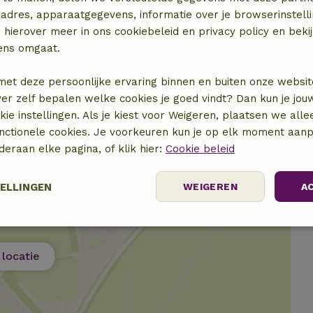
adres, apparaatgegevens, informatie over je browserinstelli
 hierover meer in ons cookiebeleid en privacy policy en beki
elijk)
ens omgaat.
elijk)
met deze persoonlijke ervaring binnen en buiten onze websit
ver zelf bepalen welke cookies je goed vindt? Dan kun je jo
okie instellingen. Als je kiest voor Weigeren, plaatsen we alle
unctionele cookies. Je voorkeuren kun je op elk moment aanp
nderaan elke pagina, of klik hier:
Cookie beleid
TELLINGEN
WEIGEREN
A
elijk
Prestatie
Targeting
F
locatie