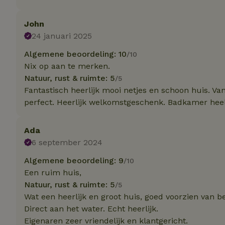
John
Naam
Naam
24 januari 2025
_nhft_user-creat
Naam
_ga
Algemene beoordeling: 10
/10
FPID
Nix op aan te merken.
_nhftconstraint_s
lowest-price
Natuur, rust & ruimte: 5
/5
Fantastisch heerlijk mooi netjes en schoon huis. 
_uetsid
_nhft_safety-depo
perfect. Heerlijk welkomstgeschenk. Badkamer heel
_ga_JRK1QL37RY
_uetvid
Ada
_nhftconstraint_p
policy
_ttp
6 september 2024
_nhftconstraint_s
Algemene beoordeling: 9
/10
deposit-refund
uid
Een ruim huis,
_ttp
Natuur, rust & ruimte: 5
/5
_nhft_privacy-pol
Wat een heerlijk en groot huis, goed voorzien van b
Direct aan het water. Echt heerlijk.
FPAU
IDE
Eigenaren zeer vriendelijk en klantgericht.
ar_debug