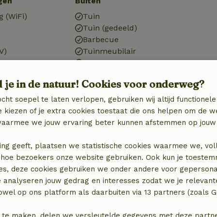
gen
Buiten
g (WiFi)
Tuin
Tuin (gedeeld)
Barbecue
V)
Tuinmeubilair
Terras
Balkon
d je in de natuur! Cookies voor onderweg?
Meertje
Tuindeuren
cht soepel te laten verlopen, gebruiken wij altijd functionele
 kiezen of je extra cookies toestaat die ons helpen om de w
aarmee we jouw ervaring beter kunnen afstemmen op jouw 
Keuken
Keuken
ing geeft, plaatsen we statistische cookies waarmee we, vol
)
Afwasmachine
 in hoe bezoekers onze website gebruiken. Ook kun je toeste
Koel-/vriescombinatie
es, deze cookies gebruiken we onder andere voor gepersona
Oven
e analyseren jouw gedrag en interesses zodat we je relevant
Gasfornuis
wel op ons platform als daarbuiten via 13 partners (zoals G
 te maken, delen we versleutelde gegevens met deze partners