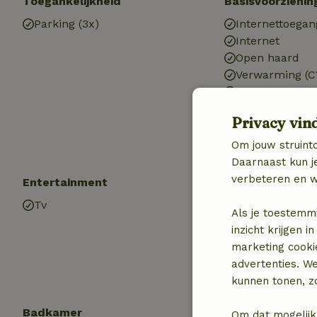
Toegankelijkheid
Basisvoorzienin
Parking (3x)
Internettoegan
Internet
Open haard
Verwarming (C
Auto laadpaal
Drinkwater
Privacy vin
Warm water
Elektriciteit
Om jouw struinto
Daarnaast kun je
verbeteren en w
Entertainment
Kinderen
Tv
Kinderbed (1x)
Als je toestemm
Kinderstoel (1x
inzicht krijgen
Speelweide
marketing cooki
advertenties. W
kunnen tonen, zo
Badkamer
Wasserij
Om dat mogelijk