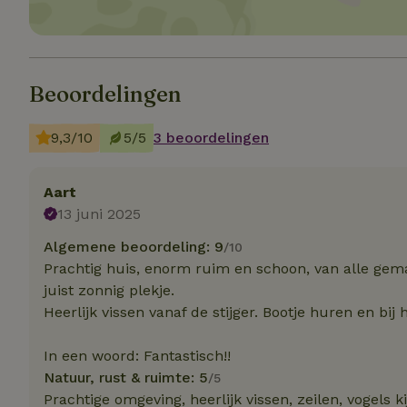
Strikt noodzakelijk
accountbeheer. De w
Beoordelingen
Naam
_pinterest_ct_ua
9,3/10
5/5
3 beoordelingen
_tt_enable_cookie
Aart
13 juni 2025
CookieScriptCons
Algemene beoordeling: 9
/10
Prachtig huis, enorm ruim en schoon, van alle gem
juist zonnig plekje.
VISITOR_PRIVACY
Heerlijk vissen vanaf de stijger. Bootje huren en bij
In een woord: Fantastisch!!
Natuur, rust & ruimte: 5
/5
Prachtige omgeving, heerlijk vissen, zeilen, vogels 