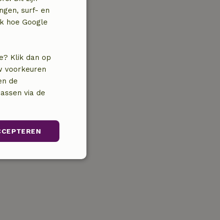
ngen, surf- en
jk hoe Google
e? Klik dan op
uw voorkeuren
en de
assen via de
CCEPTEREN
unctioneel