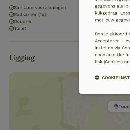
gegevens als ip-
Sanitaire voorzieningen
Wasmachine
klikgedrag. Lees
Badkamer (1x)
(gemeenschapp
met jouw gegev
Douche
Wasdroger
Toilet
(gemeenschapp
Ben je akkoord 
Accepteren. Lie
instellen via Co
noodzakelijke f
Ligging
link (Cookies) o
COOKIE INS
Strikt noodzak
Toon 