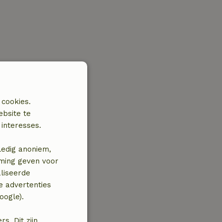
 cookies.
ebsite te
interesses.
ledig anoniem,
mming geven voor
liseerde
e advertenties
oogle).
. Dit zijn