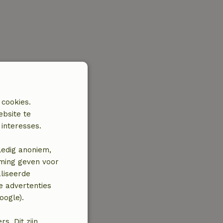
 cookies.
ebsite te
interesses.
ledig anoniem,
mming geven voor
liseerde
e advertenties
oogle).
. Dit zijn