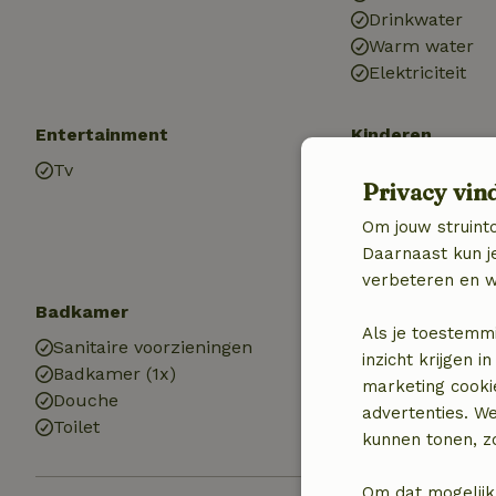
Drinkwater
Warm water
Elektriciteit
Entertainment
Kinderen
Tv
Kinderstoel (1x
Privacy vin
Om jouw struinto
Daarnaast kun je
verbeteren en w
Badkamer
Als je toestemm
Sanitaire voorzieningen
inzicht krijgen
Badkamer (1x)
marketing cooki
Douche
advertenties. W
Toilet
kunnen tonen, zo
Om dat mogelijk