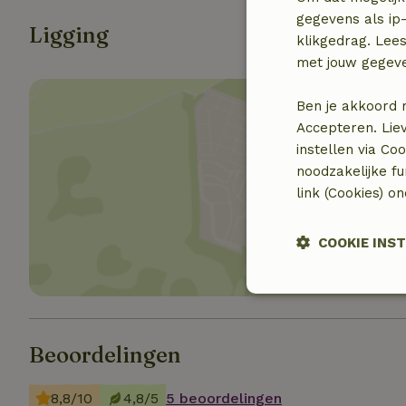
gegevens als ip-
Ligging
klikgedrag. Lees
met jouw gegev
Ben je akkoord 
Accepteren. Lie
instellen via Co
noodzakelijke f
Toon 
link (Cookies) o
COOKIE INS
Strikt noodzak
Beoordelingen
8,8/10
4,8/5
5 beoordelingen