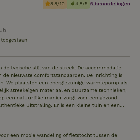
8,8/10
4,8/5
5 beoordelingen
uis
 toegestaan
 de typische stijl van de streek. De accommodatie
 de nieuwste comfortstandaarden. De inrichting is
nen. We plaatsten een energiezuinige warmtepomp als
elijk streekeigen materiaal en duurzame technieken,
p een natuurlijke manier zorgt voor een gezond
g. Er is een kleine tuin en een
is. Er is een BBQ die ook dienst kan doen als
tuin wordt heraangelegd door tuinarchitect Atelier
it te ondersteunen. Belangrijk: je moet
riciteit niet inbegrepen.
 voor een mooie wandeling of fietstocht tussen de