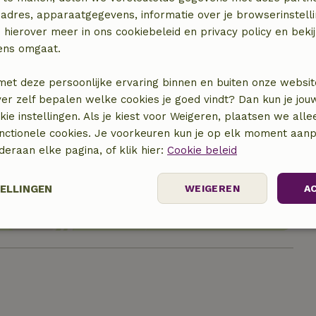
adres, apparaatgegevens, informatie over je browserinstelli
 hierover meer in ons cookiebeleid en privacy policy en beki
ens omgaat.
met deze persoonlijke ervaring binnen en buiten onze websit
ver zelf bepalen welke cookies je goed vindt? Dan kun je jo
okie instellingen. Als je kiest voor Weigeren, plaatsen we alle
unctionele cookies. Je voorkeuren kun je op elk moment aanp
locatie
nderaan elke pagina, of klik hier:
Cookie beleid
TELLINGEN
WEIGEREN
A
elijk
Prestatie
Targeting
F