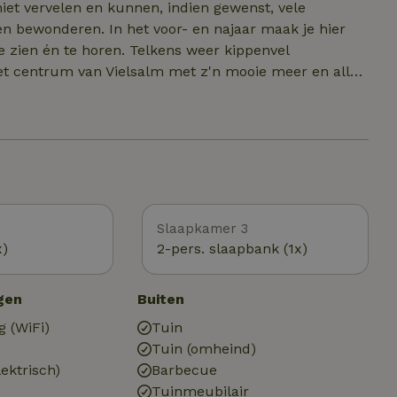
niet vervelen en kunnen, indien gewenst, vele
 bewonderen. In het voor- en najaar maak je hier
 zien én te horen. Telkens weer kippenvel
kten, restaurants, bakkers, apothekers,
 de ruimere omgeving bevindt zich de skipiste van
lopsaCoo, ... Je kan ook de bijzondere landschap van
rop zijn ook Durbuy, La
ok het Groot-Hertogdom Luxemburg is niet veraf.
Slaapkamer 3
x)
2-pers. slaapbank (1x)
gen
Buiten
g (WiFi)
Tuin
Tuin (omheind)
ektrisch)
Barbecue
Tuinmeubilair