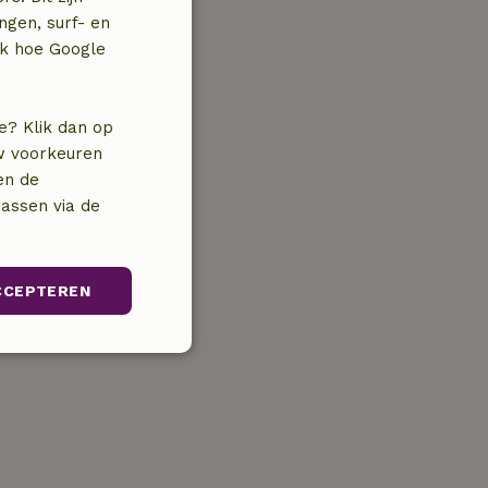
ngen, surf- en
jk hoe Google
e? Klik dan op
uw voorkeuren
en de
assen via de
CCEPTEREN
unctioneel