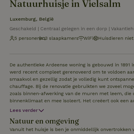
Natuurhuisje in Vielsalm
Luxemburg, België
Geschakeld | Centraal gelegen in een dorp | Vakantieh
5 personen
3 slaapkamers
WiFi
Huisdieren niet
De authentieke Ardeense woning is gebouwd in 1891 in
werd recent compleet gerenoveerd om te voldoen aan
smaakvol en gezellig zodat je volledig kunt ontspan
chauffage. Bij de renovatie gebruikten we zoveel mog
zoals binnen-afwerking van de muren met leem, die o
binnenklimaat en mee isoleert. Het creëert ook een authentieke uitstralin
gezellig terras zodat het aangenaam buiten vertoeven 
Lees verder
vuurkorf voor die mooie momenten rond het vuur. De 
Natuur en omgeving
Aha. Daarbij wordt ingezet op inheemse soorten op de biodiversite
zelf je beddengoed meebrengen. Verbruik water & elekt
Vanuit het huisje is ben je onmiddellijk onvertrokken