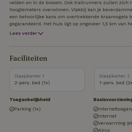
velden en in de bossen. Ook trailrunners zullen zich 
hoogtemeters overwinnen. Vlakbij kan je beverdammen
een behoorlijke kans om overtrekkende kraanvogels te
gegarandeerd. Het huis ligt op ongeveer 1,5 km van het centrum van Vielsalm met z'n mooie meer en alle
nodige voorzieningen, zoals een treinstaiton supermar
Lees verder
bankautomaten, toeristische dienst, laadpalen, ... In
Baraque Fraiture, de watervallen van Coo, pretpark P
de Hoge Venen bezoeken of de sfeer opsnuiven van de Oost-Kantons. Iets verde
Faciliteiten
Roche-en-Ardenne of Bastogne het bezoeken waard. O
Slaapkamer 1
Slaapkamer 2
2-pers. bed (1x)
1-pers. bed (2
Toegankelijkheid
Basisvoorzienin
Parking (1x)
Internettoegan
Internet
Verwarming (el
Airco