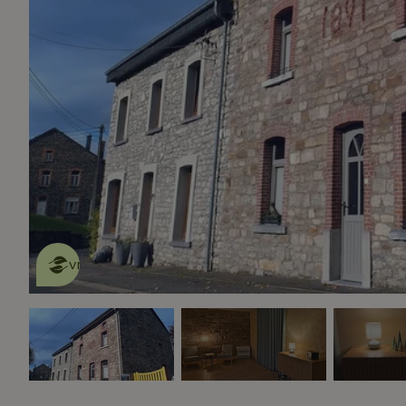
Dit natuurhuisje is eco-
vriendelijk
lees meer