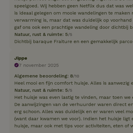
speelgoed. Wij hebben geen Netflix dus dat was wel
is ideaal gelegen om mooie wandelingen te maken m
Naam
Naam
verwarming is, maar dat was duidelijk op voorhand
_nhft_user-creat
Naam
gaf ons ook een prachtige wandeling door dichtbij b
_ga
Natuur, rust & ruimte: 5
/5
FPID
_nhftconstraint_s
Dichtbij baraque Fraiture en een gemakkelijk parco
lowest-price
_uetsid
_nhft_safety-depo
Jippe
7 november 2025
_ga_JRK1QL37RY
_uetvid
Algemene beoordeling: 8
/10
_nhftconstraint_p
policy
_ttp
Heel mooi en fijn comfort huisje. Alles is aanwezig e
Natuur, rust & ruimte: 5
/5
_nhftconstraint_s
Het huisje was even lastig te vinden, maar toen we 
deposit-refund
uid
De aanwijzingen van de verhuurder waren direct en 
_ttp
erg schoon. Alles was duidelijk en er waren veel 
_nhft_privacy-pol
(want daar kwamen we voor). Indien het huisje ligt 
huisje, maar ook met tips voor activiteiten, eten of
FPAU
IDE
ar_debug