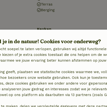
Terras
Berging
Keuken
)
Keuken
d je in de natuur! Cookies voor onderweg?
Afwasmachine
Koel-/vriescombinatie
cht soepel te laten verlopen, gebruiken wij altijd functionele
Oven
 kiezen of je extra cookies toestaat die ons helpen om de w
aarmee we jouw ervaring beter kunnen afstemmen op jouw 
ing geeft, plaatsen we statistische cookies waarmee we, vol
 in hoe bezoekers onze website gebruiken. Ook kun je toeste
es, deze cookies gebruiken we onder andere voor gepersona
e analyseren jouw gedrag en interesses zodat we je relevant
wel op ons platform als daarbuiten via 13 partners (zoals G
 te maken, delen we versleutelde gegevens met deze partners