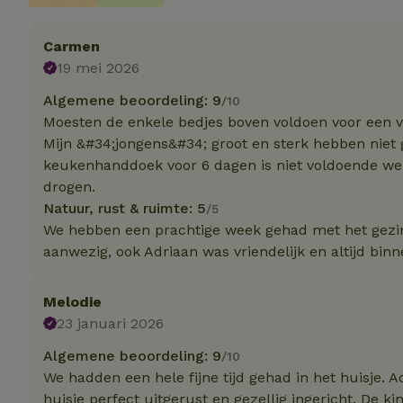
Carmen
Strikt noodzakelijk
19 mei 2026
accountbeheer. De w
Algemene beoordeling: 9
/10
Naam
Moesten de enkele bedjes boven voldoen voor een v
_pinterest_ct_ua
Mijn &#34;jongens&#34; groot en sterk hebben niet
keukenhanddoek voor 6 dagen is niet voldoende w
_tt_enable_cookie
drogen.
Natuur, rust & ruimte: 5
/5
CookieScriptCons
We hebben een prachtige week gehad met het gezin,
aanwezig, ook Adriaan was vriendelijk en altijd binn
Melodie
VISITOR_PRIVACY
23 januari 2026
Algemene beoordeling: 9
/10
We hadden een hele fijne tijd gehad in het huisje. 
huisje perfect uitgerust en gezellig ingericht. De 