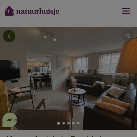
Dit natuurhuisje is eco-
vriendelijk
lees meer