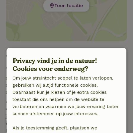
Toon locatie
Goed om te weten
Privacy vind je in de natuur!
Cookies voor onderweg?
Verblijfdetails
Om jouw struintocht soepel te laten verlopen,
Inchecken: 15:00- 22:00
gebruiken wij altijd functionele cookies.
Uitchecken: 07:00- 10:00
Daarnaast kun je kiezen of je extra cookies
Contactloos verblijf mogelijk
toestaat die ons helpen om de website te
Gratis annuleren binnen 7 dagen
verbeteren en waarmee we jouw ervaring beter
Gratis annuleren binnen 7 dagen na bevestiging van
kunnen afstemmen op jouw interesses.
je boeking, bij een boekingsaanvraag meer dan 28
dagen voor aanvang. Bij een boeking met aanvang
Als je toestemming geeft, plaatsen we
binnen 28 dagen geldt gratis annuleren binnen 24