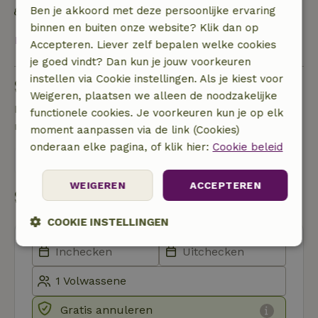
Ben je akkoord met deze persoonlijke ervaring
Duurzame inventaris
binnen en buiten onze website? Klik dan op
Bekijk alles
Accepteren. Liever zelf bepalen welke cookies
je goed vindt? Dan kun je jouw voorkeuren
instellen via Cookie instellingen. Als je kiest voor
Stel een vraag
Weigeren, plaatsen we alleen de noodzakelijke
Neem contact op met de verhuurder van het
functionele cookies. Je voorkeuren kun je op elk
natuurhuisje
moment aanpassen via de link (Cookies)
onderaan elke pagina, of klik hier:
Cookie beleid
Stuur een bericht
WEIGEREN
ACCEPTEREN
Start mijn boeking
COOKIE INSTELLINGEN
Strikt
Prestatie
Targeting
noodzakelijk
Gratis annuleren