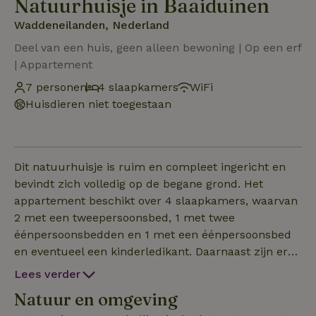
Natuurhuisje in Baaiduinen
Waddeneilanden, Nederland
Deel van een huis, geen alleen bewoning | Op een erf
| Appartement
7 personen
4 slaapkamers
WiFi
Huisdieren niet toegestaan
Dit natuurhuisje is ruim en compleet ingericht en
bevindt zich volledig op de begane grond. Het
appartement beschikt over 4 slaapkamers, waarvan
2 met een tweepersoonsbed, 1 met twee
éénpersoonsbedden en 1 met een éénpersoonsbed
en eventueel een kinderledikant. Daarnaast zijn er
nog twee badkamers en een apart toilet. De grote
Lees verder
badkamer beschikt over een inloopdouche en een
Natuur en omgeving
Whirlpoolbad. De kleine badkamer beschikt over