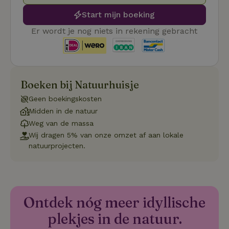
Functioneel
Start mijn boeking
Er wordt je nog niets in rekening gebracht
Strikt noodzakelijk
Prestatie
Targeting
Boeken bij Natuurhuisje
Functioneel
Geen boekingskosten
Strikt noodzakelijke cookies maken de kernfunctionaliteiten
Midden in de natuur
van de website mogelijk, zoals gebruikersaanmelding en
accountbeheer. De website kan niet goed worden gebruikt
Weg van de massa
zonder de strikt noodzakelijke cookies.
Wij dragen 5% van onze omzet af aan lokale
Aanbieder
/
natuurprojecten.
Naam
Vervaldatum
Om
Domein
_pinterest_ct_ua
Pinterest Inc.
1 jaar
De
.ct.pinterest.com
wo
re
Pi
Ma
Ontdek nóg meer idyllische
_tt_enable_cookie
.natuurhuisje.be
3 maanden
De
plekjes in de natuur.
wo
o