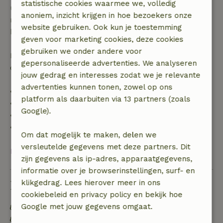
statistische cookies waarmee we, volledig
uur. Bij annulering binnen gestelde periode heb je
anoniem, inzicht krijgen in hoe bezoekers onze
recht op volledige terugbetaling van het
website gebruiken. Ook kun je toestemming
boekingsbedrag.
geven voor marketing cookies, deze cookies
gebruiken we onder andere voor
Daarna krijg je een deel van de reissom en 100% van
gepersonaliseerde advertenties. We analyseren
de borg terugbetaald:
jouw gedrag en interesses zodat we je relevante
advertenties kunnen tonen, zowel op ons
• tot 42 dagen voor aankomst: 70% terugbetaald
platform als daarbuiten via 13 partners (zoals
• 42–28 dagen voor aankomst: 40% terugbetaald
Google).
• 28 dagen tot de aankomstdag: 10% terugbetaald
• op de aankomstdag of later: geen terugbetaling
Om dat mogelijk te maken, delen we
versleutelde gegevens met deze partners. Dit
Bekijk alles
zijn gegevens als ip-adres, apparaatgegevens,
informatie over je browserinstellingen, surf- en
klikgedrag. Lees hierover meer in ons
Duurzaamheid
cookiebeleid en privacy policy en bekijk hoe
Google met jouw gegevens omgaat.
Energie label: A
Voedselverspilling is geminimaliseerd