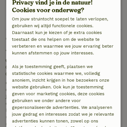
Privacy vind je in de natuur!
Cookies voor onderweg?
Bekijk 1 beoordeling
Om jouw struintocht soepel te laten verlopen,
gebruiken wij altijd functionele cookies.
Daarnaast kun je kiezen of je extra cookies
Goed om te weten
toestaat die ons helpen om de website te
verbeteren en waarmee we jouw ervaring beter
Verblijfdetails
kunnen afstemmen op jouw interesses.
Inchecken: 15:00- 23:59
Als je toestemming geeft, plaatsen we
Uitchecken: 11:00
statistische cookies waarmee we, volledig
Contactloos verblijf mogelijk
anoniem, inzicht krijgen in hoe bezoekers onze
Gratis annuleren binnen 7 dagen
website gebruiken. Ook kun je toestemming
Gratis annuleren binnen 7 dagen na bevestiging van
geven voor marketing cookies, deze cookies
je boeking, bij een boekingsaanvraag meer dan 28
gebruiken we onder andere voor
dagen voor aanvang. Bij een boeking met aanvang
gepersonaliseerde advertenties. We analyseren
binnen 28 dagen geldt gratis annuleren binnen 24
jouw gedrag en interesses zodat we je relevante
uur. Bij annulering binnen gestelde periode heb je
advertenties kunnen tonen, zowel op ons
recht op volledige terugbetaling van het