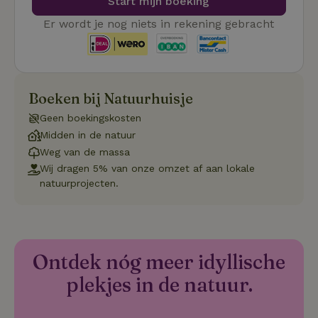
Start mijn boeking
Strikt noodzakelijke cookies maken de kernfunctionaliteiten
van de website mogelijk, zoals gebruikersaanmelding en
Er wordt je nog niets in rekening gebracht
accountbeheer. De website kan niet goed worden gebruikt
zonder de strikt noodzakelijke cookies.
Aanbieder
/
Naam
Vervaldatum
Om
Domein
Boeken bij Natuurhuisje
_pinterest_ct_ua
Pinterest Inc.
1 jaar
De
.ct.pinterest.com
wo
re
Geen boekingskosten
Pi
Ma
Midden in de natuur
Weg van de massa
_tt_enable_cookie
.natuurhuisje.be
3 maanden
De
wo
Wij dragen 5% van onze omzet af aan lokale
o
natuurprojecten.
vo
de
be
ge
co
we
on
Ontdek nóg meer idyllische
CookieScriptConsent
CookieScript
4 weken 2
De
Google
.natuurhuisje.be
dagen
wo
plekjes in de natuur.
Privacy Policy
do
Sc
se
co