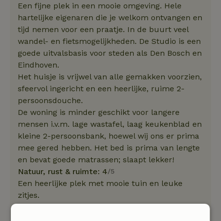
Een fijne plek in een mooie omgeving. Hele
hartelijke eigenaren die je welkom ontvangen en
tijd nemen voor een praatje. In de buurt veel
wandel- en fietsmogelijkheden. De Studio is een
goede uitvalsbasis voor steden als Den Bosch en
Eindhoven.
Het huisje is vrijwel van alle gemakken voorzien,
sfeervol ingericht en een heerlijke, ruime 2-
persoonsdouche.
De woning is minder geschikt voor langere
mensen i.v.m. lage wastafel, laag keukenblad en
kleine 2-persoonsbank, hoewel wij ons er prima
mee gered hebben. Het bed is prima van lengte
en bevat goede matrassen; slaapt lekker!
Natuur, rust & ruimte: 4
/5
Een heerlijke plek met mooie tuin en leuke
zitjes.
De studio is vrij gehorig, vooral de regen op het
dak hoor je behoorlijk luid.