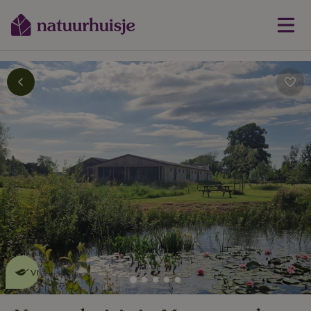
Dit natuurhuisje is eco-
vriendelijk
lees meer