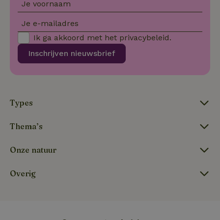
Je voornaam
va
on
co
Je e-mailadres
va
Sc
Ik ga akkoord met het
privacybeleid
.
no
co
Inschrijven nieuwsbrief
we
VISITOR_PRIVACY_METADATA
YouTube
5 maanden
De
.youtube.com
4 weken
wo
o
to
de
Types
pr
vo
in
si
Thema’s
He
ge
to
Onze natuur
de
be
ve
pr
Overig
in
hu
w
ge
to
se