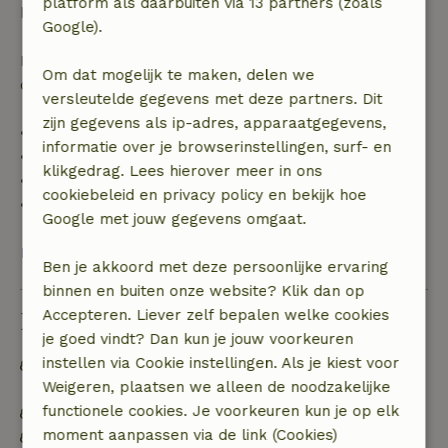
platform als daarbuiten via 13 partners (zoals
boekingsbedrag.
Google).
Daarna krijg je een deel van de reissom en 100% van
Om dat mogelijk te maken, delen we
de borg terugbetaald:
versleutelde gegevens met deze partners. Dit
zijn gegevens als ip-adres, apparaatgegevens,
• tot 42 dagen voor aankomst: 70% terugbetaald
informatie over je browserinstellingen, surf- en
• 42–28 dagen voor aankomst: 40% terugbetaald
klikgedrag. Lees hierover meer in ons
• 28 dagen tot de aankomstdag: 10% terugbetaald
cookiebeleid en privacy policy en bekijk hoe
• op de aankomstdag of later: geen terugbetaling
Google met jouw gegevens omgaat.
Bekijk alles
Ben je akkoord met deze persoonlijke ervaring
binnen en buiten onze website? Klik dan op
Accepteren. Liever zelf bepalen welke cookies
Duurzaamheid
je goed vindt? Dan kun je jouw voorkeuren
instellen via Cookie instellingen. Als je kiest voor
Off grid of voorzien van 100% hernieuwbare
Weigeren, plaatsen we alleen de noodzakelijke
energie
functionele cookies. Je voorkeuren kun je op elk
Gebouwd met natuurlijke bouwmaterialen
moment aanpassen via de link (Cookies)
Voedselverspilling is geminimaliseerd