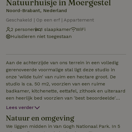
Natuurhuisje in Moergestel
Noord-Brabant, Nederland
Geschakeld | Op een erf | Appartement
2 personen
1 slaapkamer
WiFi
Huisdieren niet toegestaan
Aan de achterzijde van ons terrein in een volledig
gerenoveerde voormalige stal ligt deze studio in
onze 'wilde tuin' van ruim een hectare groot. De
studio is ca. 50 m2, voorzien van een ruime
badkamer, kitchenette, eettafel, zithoek en uiteraard
een heerlijk bed voorzien van 'best beoordeelde'
matrassen. 5 Jaar geleden zijn we begonnen met
Lees verder
het omvormen van een voormalig stuk agrarische
Natuur en omgeving
grond, naar een plek waar van alles groeit en bloeit,
met zoveel mogelijk biodiversiteit. We hebben
We liggen midden in Van Gogh Nationaal Park. In 5