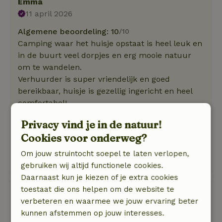
Emma
11 april 2026
Algemene beoordeling: 10
/10
Camping waar het huisje opstaat is heel leuk en
in de buurt veel dorpjes en erg mooie natuur
om te wandelen.
Verhuurder is super vriendelijk en goed
bereikbaar, huisje is gezellig ingericht en heel
comfortabel!
Natuur, rust & ruimte: 5
/5
Privacy vind je in de natuur!
Heel gezellig huisje, van alle gemakken
Cookies voor onderweg?
voorzien! Wij zijn met vier verbleven voor een
wandelweekend. De omgeving en het huisje
Om jouw struintocht soepel te laten verlopen,
lenen zich daar perfect voor.
gebruiken wij altijd functionele cookies.
Daarnaast kun je kiezen of je extra cookies
toestaat die ons helpen om de website te
Jeannette
verbeteren en waarmee we jouw ervaring beter
3 april 2026
kunnen afstemmen op jouw interesses.
Algemene beoordeling: 10
/10