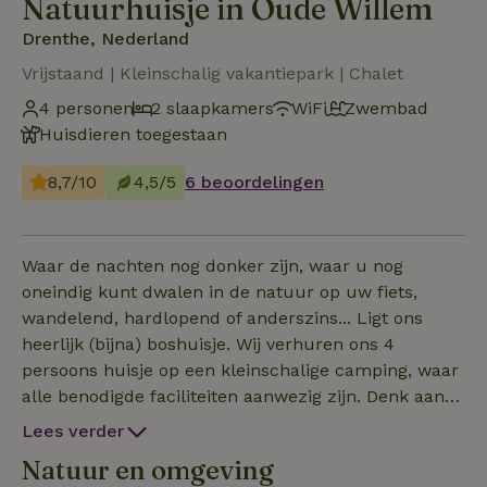
Natuurhuisje in Oude Willem
Drenthe, Nederland
Vrijstaand | Kleinschalig vakantiepark | Chalet
4 personen
2 slaapkamers
WiFi
Zwembad
Huisdieren toegestaan
8,7/10
4,5/5
6 beoordelingen
Waar de nachten nog donker zijn, waar u nog
oneindig kunt dwalen in de natuur op uw fiets,
wandelend, hardlopend of anderszins... Ligt ons
heerlijk (bijna) boshuisje. Wij verhuren ons 4
persoons huisje op een kleinschalige camping, waar
alle benodigde faciliteiten aanwezig zijn. Denk aan
een zwembad, wasserette, restaurant, afhaalservice,
Lees verder
receptie, speeltuinen en animatie in het seizoen of
Natuur en omgeving
met speciale feestdagen. Het huisje is comfortabel