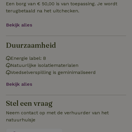
Een borg van € 50,00 is van toepassing. Je wordt
terugbetaald na het uitchecken.
Functioneel
Bekijk alles
Duurzaamheid
Strikt noodzakelijk
Prestatie
Targeting
Energie label: B
Functioneel
Natuurlijke isolatiematerialen
Voedselverspilling is geminimaliseerd
Strikt noodzakelijke cookies maken de kernfunctionaliteiten
van de website mogelijk, zoals gebruikersaanmelding en
Bekijk alles
accountbeheer. De website kan niet goed worden gebruikt
zonder de strikt noodzakelijke cookies.
Aanbieder
/
Naam
Vervaldatum
Om
Stel een vraag
Domein
_pinterest_ct_ua
Pinterest Inc.
1 jaar
De
Neem contact op met de verhuurder van het
.ct.pinterest.com
wo
natuurhuisje
re
Pi
Ma