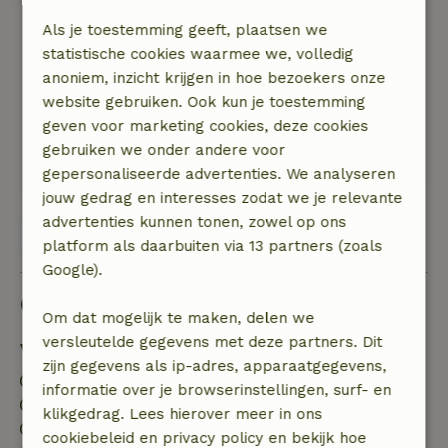
Echt super tevreden! Voor herhaling vatbaar.
Als je toestemming geeft, plaatsen we
Natuur, rust & ruimte: 5
/5
statistische cookies waarmee we, volledig
Super mooi huisje! Het contact met de eigenaar
anoniem, inzicht krijgen in hoe bezoekers onze
was ook erg fijn en we voelde ons erg welkom.
website gebruiken. Ook kun je toestemming
We hebben echt intens genoten ook al was ons
geven voor marketing cookies, deze cookies
verblijf van korte duur. Ik ga hier sowieso nog
gebruiken we onder andere voor
een keer heen en blijf dan langer!
gepersonaliseerde advertenties. We analyseren
jouw gedrag en interesses zodat we je relevante
advertenties kunnen tonen, zowel op ons
Bekijk alle 6 beoordelingen
platform als daarbuiten via 13 partners (zoals
Google).
Goed om te weten
Om dat mogelijk te maken, delen we
versleutelde gegevens met deze partners. Dit
Verblijfdetails
zijn gegevens als ip-adres, apparaatgegevens,
Inchecken: 15:30- 23:00
informatie over je browserinstellingen, surf- en
Uitchecken: 07:00- 10:00
klikgedrag. Lees hierover meer in ons
Contactloos verblijf mogelijk
cookiebeleid en privacy policy en bekijk hoe