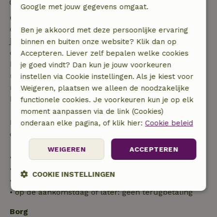
Vuurwerkvrije omgeving
Google met jouw gegevens omgaat.
Gratis annuleren binnen 7 dagen
Gratis annuleren binnen 7 dagen na bevestiging van
Ben je akkoord met deze persoonlijke ervaring
je boeking, bij een boekingsaanvraag meer dan 28
binnen en buiten onze website? Klik dan op
dagen voor aanvang. Bij een boeking met aanvang
Accepteren. Liever zelf bepalen welke cookies
binnen 28 dagen geldt gratis annuleren binnen 24
je goed vindt? Dan kun je jouw voorkeuren
uur. Bij annulering binnen gestelde periode heb je
instellen via Cookie instellingen. Als je kiest voor
recht op volledige terugbetaling van het
Weigeren, plaatsen we alleen de noodzakelijke
boekingsbedrag.
functionele cookies. Je voorkeuren kun je op elk
moment aanpassen via de link (Cookies)
Daarna krijg je een deel van de reissom en 100% van
onderaan elke pagina, of klik hier:
Cookie beleid
de borg terugbetaald:
WEIGEREN
ACCEPTEREN
• tot 42 dagen voor aankomst: 70% terugbetaald
• 42–28 dagen voor aankomst: 40% terugbetaald
COOKIE INSTELLINGEN
• 28 dagen tot de aankomstdag: 10% terugbetaald
• op de aankomstdag of later: geen terugbetaling
Strikt
Prestatie
Targeting
noodzakelijk
Borg