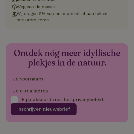
pr
vo
Weg van de massa
in
si
Wij dragen 5% van onze omzet af aan lokale
He
natuurprojecten.
ge
to
de
be
ve
pr
in
Ontdek nóg meer idyllische
hu
w
ge
plekjes in de natuur.
to
se
Je voornaam
Je e-mailadres
Naam
Aanbieder
/
Domein
Verval
Ik ga akkoord met het
privacybeleid
.
Aanbieder
/
Naam
Vervaldatum
Omschrijving
_nhft_user-create-account
www.natuurhuisje.be
Sess
Domein
Inschrijven nieuwsbrief
_ga
Google LLC
1 jaar 1
Deze cookie
Aanbieder
/
Naam
Vervaldatum
.natuurhuisje.be
maand
is gekoppeld 
Domein
Google Univer
Analytics - wa
FPID
Google
1 jaar 1
_nhftconstraint_search-
www.natuurhuisje.be
Sess
belangrijke u
.natuurhuisje.be
maand
lowest-price
is van de mee