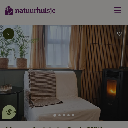
Dit natuurhuisje is eco-
vriendelijk
lees meer