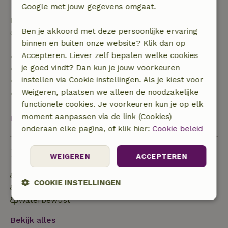
Google met jouw gegevens omgaat.
Daarna krijg je een deel van de reissom en 100% van
Ben je akkoord met deze persoonlijke ervaring
de borg terugbetaald:
binnen en buiten onze website? Klik dan op
Accepteren. Liever zelf bepalen welke cookies
• tot 42 dagen voor aankomst: 70% terugbetaald
je goed vindt? Dan kun je jouw voorkeuren
• 42–28 dagen voor aankomst: 40% terugbetaald
instellen via Cookie instellingen. Als je kiest voor
• 28 dagen tot de aankomstdag: 10% terugbetaald
Weigeren, plaatsen we alleen de noodzakelijke
• op de aankomstdag of later: geen terugbetaling
functionele cookies. Je voorkeuren kun je op elk
moment aanpassen via de link (Cookies)
Bekijk alles
onderaan elke pagina, of klik hier:
Cookie beleid
Duurzaamheid
WEIGEREN
ACCEPTEREN
Energie label: B
COOKIE INSTELLINGEN
Geen plastic (water)flessen voor eenmalig gebruik
Waterbewust
Strikt
Prestatie
Targeting
noodzakelijk
Bekijk alles