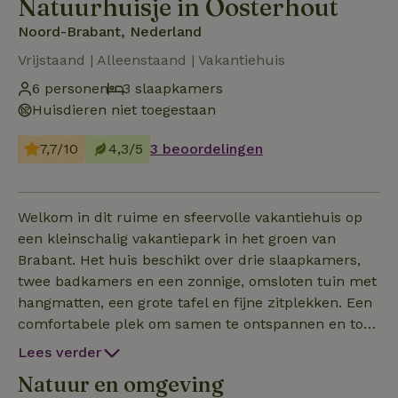
Natuurhuisje in Oosterhout
Noord-Brabant, Nederland
Vrijstaand | Alleenstaand | Vakantiehuis
6 personen
3 slaapkamers
Huisdieren niet toegestaan
7,7/10
4,3/5
3 beoordelingen
Welkom in dit ruime en sfeervolle vakantiehuis op
een kleinschalig vakantiepark in het groen van
Brabant. Het huis beschikt over drie slaapkamers,
twee badkamers en een zonnige, omsloten tuin met
hangmatten, een grote tafel en fijne zitplekken. Een
comfortabele plek om samen te ontspannen en tot
rust te komen. Let op: er is geen wifi beschikbaar
Lees verder
Natuur en omgeving