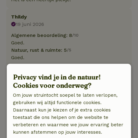
Thildy
19 juni 2026
Algemene beoordeling: 8
/10
Goed.
Natuur, rust & ruimte: 5
/5
Goed.
Nina
Privacy vind je in de natuur!
31 december 2025
Cookies voor onderweg?
Algemene beoordeling: 8
/10
Om jouw struintocht soepel te laten verlopen,
Fijne bedden, leuke tuin. En wandelend ben je
gebruiken wij altijd functionele cookies.
vrij snel midden in een bos.
Daarnaast kun je kiezen of je extra cookies
Natuur, rust & ruimte: 4
/5
toestaat die ons helpen om de website te
Een heerlijk huisje, precies goed met z’n zessen.
verbeteren en waarmee we jouw ervaring beter
En Marieke was altijd te bereiken bij vragen.
kunnen afstemmen op jouw interesses.