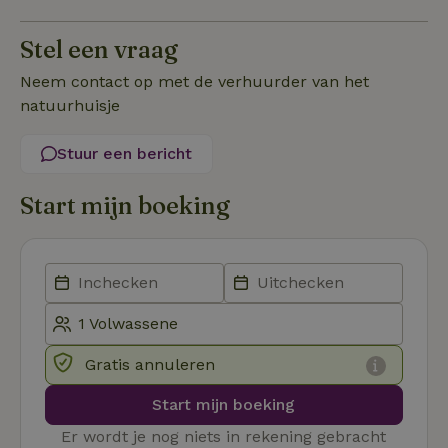
Stel een vraag
Functioneel
Neem contact op met de verhuurder van het
natuurhuisje
Stuur een bericht
Strikt noodzakelijk
Prestatie
Targeting
Start mijn boeking
Functioneel
Strikt noodzakelijke cookies maken de kernfunctionaliteiten
van de website mogelijk, zoals gebruikersaanmelding en
accountbeheer. De website kan niet goed worden gebruikt
zonder de strikt noodzakelijke cookies.
Aanbieder
/
Naam
Vervaldatum
Om
Domein
Gratis annuleren
_pinterest_ct_ua
Pinterest Inc.
1 jaar
De
.ct.pinterest.com
wo
Start mijn boeking
re
Pi
Ma
Er wordt je nog niets in rekening gebracht