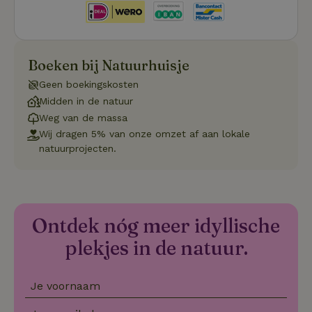
_tt_enable_cookie
.natuurhuisje.be
3 maanden
De
wo
o
vo
de
be
Boeken bij Natuurhuisje
ge
co
Geen boekingskosten
we
on
Midden in de natuur
CookieScriptConsent
CookieScript
4 weken 2
De
Weg van de massa
Google
.natuurhuisje.be
dagen
wo
Privacy Policy
Wij dragen 5% van onze omzet af aan lokale
do
Sc
natuurprojecten.
se
co
va
on
co
va
Sc
Ontdek nóg meer idyllische
no
co
plekjes in de natuur.
we
VISITOR_PRIVACY_METADATA
YouTube
5 maanden
De
.youtube.com
4 weken
wo
o
Je voornaam
to
de
pr