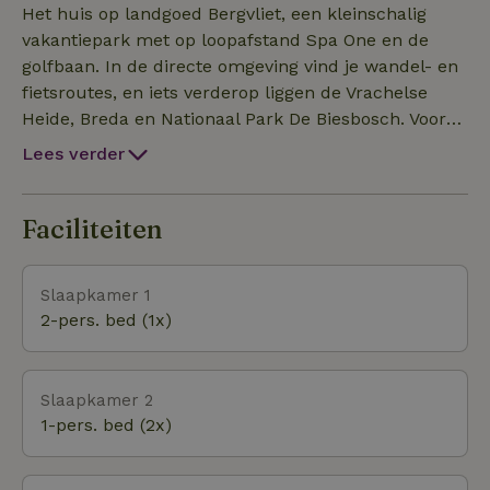
Het huis op landgoed Bergvliet, een kleinschalig
vakantiepark met op loopafstand Spa One en de
golfbaan. In de directe omgeving vind je wandel- en
fietsroutes, en iets verderop liggen de Vrachelse
Heide, Breda en Nationaal Park De Biesbosch. Voor
natuurliefhebbers die graag op pad gaan is er
Lees verder
genoeg te ontdekken, terwijl je ook heerlijk kunt
blijven genieten in de tuin met een boek, de
vuurkorf of een lange zomeravond aan tafel.
Faciliteiten
Slaapkamer 1
2-pers. bed (1x)
Slaapkamer 2
1-pers. bed (2x)