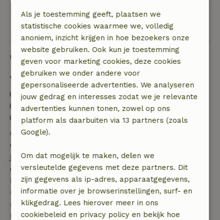
Als je toestemming geeft, plaatsen we
Bekijk alle 3 beoordelingen
statistische cookies waarmee we, volledig
anoniem, inzicht krijgen in hoe bezoekers onze
website gebruiken. Ook kun je toestemming
Goed om te weten
geven voor marketing cookies, deze cookies
gebruiken we onder andere voor
Verblijfdetails
gepersonaliseerde advertenties. We analyseren
Inchecken: 15:00- 22:00
jouw gedrag en interesses zodat we je relevante
Uitchecken: 07:00- 11:00
advertenties kunnen tonen, zowel op ons
Contactloos verblijf mogelijk
platform als daarbuiten via 13 partners (zoals
Google).
Gratis annuleren binnen 7 dagen
Gratis annuleren binnen 7 dagen na bevestiging van
Om dat mogelijk te maken, delen we
je boeking, bij een boekingsaanvraag meer dan 28
versleutelde gegevens met deze partners. Dit
dagen voor aanvang. Bij een boeking met aanvang
zijn gegevens als ip-adres, apparaatgegevens,
binnen 28 dagen geldt gratis annuleren binnen 24
informatie over je browserinstellingen, surf- en
uur. Bij annulering binnen gestelde periode heb je
klikgedrag. Lees hierover meer in ons
recht op volledige terugbetaling van het
cookiebeleid en privacy policy en bekijk hoe
boekingsbedrag.