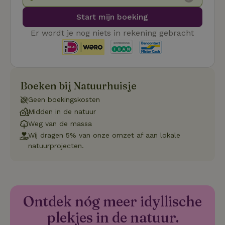
re
Pi
Ma
Start mijn boeking
_tt_enable_cookie
.natuurhuisje.be
3 maanden
De
Er wordt je nog niets in rekening gebracht
wo
o
vo
de
be
ge
co
Boeken bij Natuurhuisje
we
on
Geen boekingskosten
CookieScriptConsent
CookieScript
4 weken 2
De
Google
Midden in de natuur
.natuurhuisje.be
dagen
wo
Privacy Policy
do
Weg van de massa
Sc
Wij dragen 5% van onze omzet af aan lokale
se
co
natuurprojecten.
va
on
co
va
Sc
no
co
Ontdek nóg meer idyllische
we
plekjes in de natuur.
VISITOR_PRIVACY_METADATA
YouTube
5 maanden
De
.youtube.com
4 weken
wo