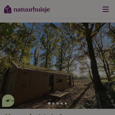
Dit natuurhuisje is eco-
vriendelijk
lees meer