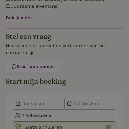
noodzakelijk
Duurzame inventaris
Bekijk alles
Functioneel
Stel een vraag
Neem contact op met de verhuurder van het
natuurhuisje
Stuur een bericht
Strikt noodzakelijk
Prestatie
Targeting
Functioneel
Start mijn boeking
Strikt noodzakelijke cookies maken de kernfunctionaliteiten
van de website mogelijk, zoals gebruikersaanmelding en
accountbeheer. De website kan niet goed worden gebruikt
zonder de strikt noodzakelijke cookies.
Aanbieder
/
Naam
Vervaldatum
Om
Domein
_pinterest_ct_ua
Pinterest Inc.
1 jaar
De
.ct.pinterest.com
wo
Gratis annuleren