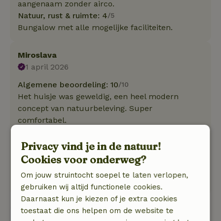
aangenaam zonder airco.
Natuur, rust & ruimte: 4
/5
Bungalow met alle mogelijke faciliteiten.
Miroslava
1 april 2026
Algemene beoordeling: 10
/10
Het huisje was geweldig, een heel modern
concept van natuurbeleving. Super
comfortabel.
Natuur, rust & ruimte: 5
/5
We hebben echt genoten van ons verblijf. Het
Privacy vind je in de natuur!
gebied is afgelegen, net genoeg omringd door
Cookies voor onderweg?
andere kleine huisjes.
Om jouw struintocht soepel te laten verlopen,
Deze tekst is automatisch vertaald.
Toon origineel.
gebruiken wij altijd functionele cookies.
Daarnaast kun je kiezen of je extra cookies
toestaat die ons helpen om de website te
Bekijk alle 6 beoordelingen