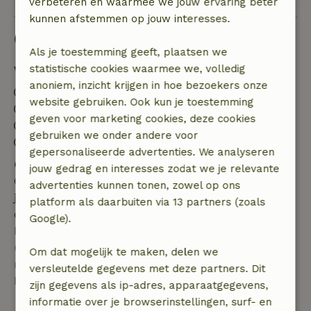
verbeteren en waarmee we jouw ervaring beter
kunnen afstemmen op jouw interesses.
Goed om te weten
Als je toestemming geeft, plaatsen we
statistische cookies waarmee we, volledig
Verblijfdetails
anoniem, inzicht krijgen in hoe bezoekers onze
Inchecken: 15:00- 22:00
website gebruiken. Ook kun je toestemming
Uitchecken: 07:00- 11:00
geven voor marketing cookies, deze cookies
Contactloos verblijf mogelijk
gebruiken we onder andere voor
Vuurwerkvrije omgeving
gepersonaliseerde advertenties. We analyseren
Gratis annuleren binnen 7 dagen
jouw gedrag en interesses zodat we je relevante
Gratis annuleren binnen 7 dagen na bevestiging van
advertenties kunnen tonen, zowel op ons
je boeking, bij een boekingsaanvraag meer dan 28
platform als daarbuiten via 13 partners (zoals
dagen voor aanvang. Bij een boeking met aanvang
Google).
binnen 28 dagen geldt gratis annuleren binnen 24
uur. Bij annulering binnen gestelde periode heb je
Om dat mogelijk te maken, delen we
recht op volledige terugbetaling van het
versleutelde gegevens met deze partners. Dit
boekingsbedrag.
zijn gegevens als ip-adres, apparaatgegevens,
informatie over je browserinstellingen, surf- en