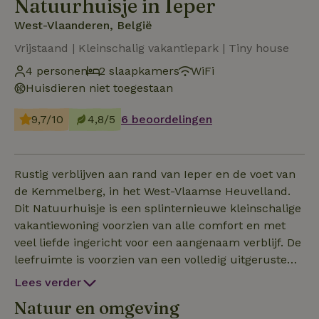
Natuurhuisje in Ieper
West-Vlaanderen, België
Vrijstaand | Kleinschalig vakantiepark | Tiny house
4 personen
2 slaapkamers
WiFi
Huisdieren niet toegestaan
9,7/10
4,8/5
6 beoordelingen
Rustig verblijven aan rand van Ieper en de voet van
de Kemmelberg, in het West-Vlaamse Heuvelland.
Dit Natuurhuisje is een splinternieuwe kleinschalige
vakantiewoning voorzien van alle comfort en met
veel liefde ingericht voor een aangenaam verblijf. De
leefruimte is voorzien van een volledig uitgeruste
keuken, gezellige eethoek en zithoek met zicht op
Lees verder
de bomen rondom het huis. De badkamer omvat
Natuur en omgeving
een regendouche, sfeervolle wastafel, ruime kast en