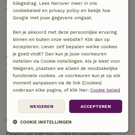
Daarna krijg je een deel van de reissom en 100% van
klikgedrag. Lees hierover meer in ons
de borg terugbetaald:
cookiebeleid en privacy policy en bekijk hoe
Google met jouw gegevens omgaat.
• tot 42 dagen voor aankomst: 70% terugbetaald
• 42–28 dagen voor aankomst: 40% terugbetaald
Ben je akkoord met deze persoonlijke ervaring
• 28 dagen tot de aankomstdag: 10% terugbetaald
binnen en buiten onze website? Klik dan op
• op de aankomstdag of later: geen terugbetaling
Accepteren. Liever zelf bepalen welke cookies
je goed vindt? Dan kun je jouw voorkeuren
Borg
instellen via Cookie instellingen. Als je kiest voor
Een borg van € 100,00 is van toepassing. Je wordt
Weigeren, plaatsen we alleen de noodzakelijke
terugbetaald na het uitchecken.
functionele cookies. Je voorkeuren kun je op elk
moment aanpassen via de link (Cookies)
Bekijk alles
onderaan elke pagina, of klik hier:
Cookie beleid
Duurzaamheid
WEIGEREN
ACCEPTEREN
Off grid of voorzien van 100% hernieuwbare
COOKIE INSTELLINGEN
energie
Gebouwd met natuurlijke bouwmaterialen
Strikt
Prestatie
Targeting