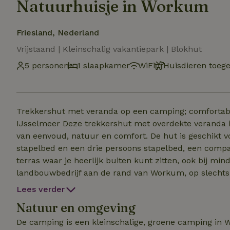
Natuurhuisje in Workum
Friesland, Nederland
Vrijstaand | Kleinschalig vakantiepark | Blokhut
5 personen
1 slaapkamer
WiFi
Huisdieren toeg
Trekkershut met veranda op een camping; comfortabel 
IJsselmeer Deze trekkershut met overdekte veranda is een fijne, praktische accommodatie voor wie houdt
van eenvoud, natuur en comfort. De hut is geschikt v
stapelbed en een drie persoons stapelbed, een compa
terras waar je heerlijk buiten kunt zitten, ook bij minder weer. De hut ligt op het terrein va
landbouwbedrijf aan de rand van Workum, op slechts 
ideaal voor fietsers, wandelaars en watersporters. Da
Lees verder
dit ook een geliefde stop voor reizigers op doorreis. Gasten maken gebruik van het nette sanitairgebouw op
Natuur en omgeving
de camping. Huisdieren zijn welkom tegen een kleine
De trekkershut is te boeken vanaf één nacht en bedoe
De camping is een kleinschalige, groene camping in W