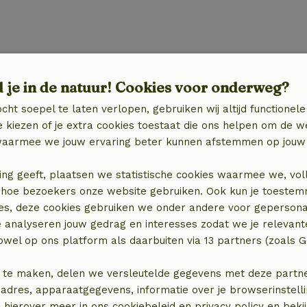
Keuken
d je in de natuur! Cookies voor onderweg?
Keuken
Koel-/vriescombinatie
cht soepel te laten verlopen, gebruiken wij altijd functionele
 kiezen of je extra cookies toestaat die ons helpen om de w
aarmee we jouw ervaring beter kunnen afstemmen op jouw 
ing geeft, plaatsen we statistische cookies waarmee we, vol
elijk)
 in hoe bezoekers onze website gebruiken. Ook kun je toeste
es, deze cookies gebruiken we onder andere voor gepersona
elijk)
e analyseren jouw gedrag en interesses zodat we je relevant
wel op ons platform als daarbuiten via 13 partners (zoals G
 te maken, delen we versleutelde gegevens met deze partners
adres, apparaatgegevens, informatie over je browserinstelli
 hierover meer in ons cookiebeleid en privacy policy en beki