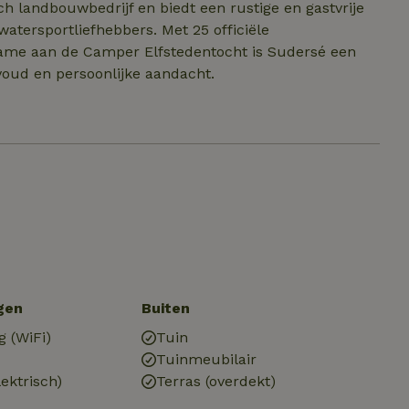
h landbouwbedrijf en biedt een rustige en gastvrije
atersportliefhebbers. Met 25 officiële
me aan de Camper Elfstedentocht is Sudersé een
oud en persoonlijke aandacht.
gen
Buiten
g (WiFi)
Tuin
Tuinmeubilair
ektrisch)
Terras (overdekt)