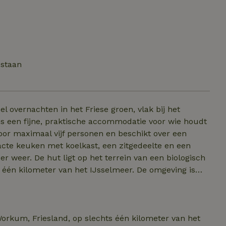
estaan
overnachten in het Friese groen, vlak bij het
oor maximaal vijf personen en beschikt over een
cte keuken met koelkast, een zitgedeelte en een
n een biologisch
één kilometer van het IJsselmeer. De omgeving is
nkzij de ligging aan de Camper Elfstedentocht-route is
 toeslag. Bedlinnen en handdoeken neem je zelf mee.
ld voor recr
orkum, Friesland, op slechts één kilometer van het