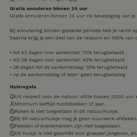
Strikt noodzakelijk
Gratis annuleren binnen 24 uur
accountbeheer. De w
Gratis annuleren binnen 24 uur na bevestiging van je
Naam
Bij annulering binnen gestelde periode heb je recht o
_pinterest_ct_ua
Daarna krijg je een deel van de reissom en 100% van 
_tt_enable_cookie
• tot 42 dagen voor aankomst: 70% terugbetaald
• 42–28 dagen voor aankomst: 40% terugbetaald
CookieScriptCons
• 28 dagen tot de aankomstdag: 10% terugbetaald
• op de aankomstdag of later: geen terugbetaling
Huisregels
VISITOR_PRIVACY
Uit respect voor de natuur: stilte tussen 22:00 uur 
Minimum leeftijd hoofdboeker: 21 jaar.
Roken is niet toegestaan in dit natuurhuisje.
Bij dit natuurhuisje mag je geen vuurwerk afsteken
Feesten of evenementen zijn niet toegestaan.
Dit huisje is niet geschikt voor groepen jongeren, 
Naam