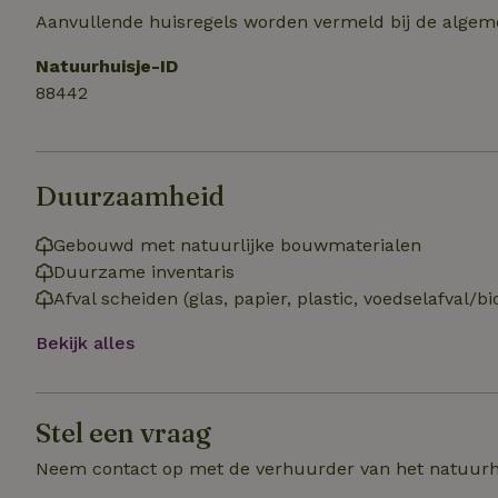
Naam
Aanvullende huisregels worden vermeld bij de algeme
_nhft_user-creat
Naam
_ga
Natuurhuisje-ID
FPID
88442
_nhftconstraint_s
lowest-price
_uetsid
_nhft_safety-depo
Duurzaamheid
_ga_JRK1QL37RY
_uetvid
_nhftconstraint_p
Gebouwd met natuurlijke bouwmaterialen
policy
_ttp
Duurzame inventaris
Afval scheiden (glas, papier, plastic, voedselafval/bi
_nhftconstraint_s
deposit-refund
uid
Bekijk alles
_ttp
_nhft_privacy-pol
Stel een vraag
FPAU
IDE
ar_debug
Neem contact op met de verhuurder van het natuurh