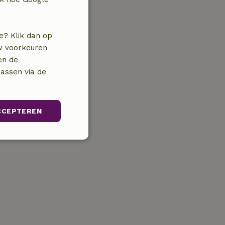
e? Klik dan op
uw voorkeuren
en de
assen via de
CCEPTEREN
unctioneel