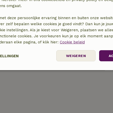
ens omgaat.
met deze persoonlijke ervaring binnen en buiten onze websit
ver zelf bepalen welke cookies je goed vindt? Dan kun je jo
okie instellingen. Als je kiest voor Weigeren, plaatsen we alle
locatie
unctionele cookies. Je voorkeuren kun je op elk moment aanp
nderaan elke pagina, of klik hier:
Cookie beleid
TELLINGEN
WEIGEREN
A
elijk
Prestatie
Targeting
F
Strikt noodzakelijk
Prestatie
Targeting
Functioneel