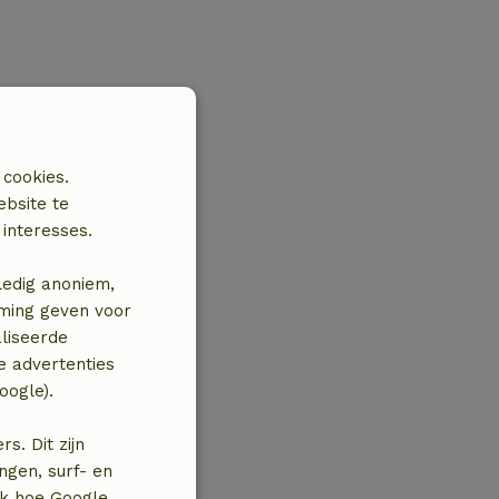
 cookies.
ebsite te
interesses.
ledig anoniem,
mming geven voor
liseerde
e advertenties
oogle).
. Dit zijn
ngen, surf- en
jk hoe Google