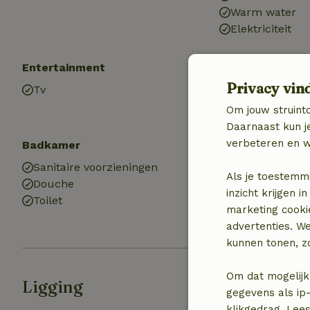
Warm water
Elektriciteit
Entertainment
Kinderen
Privacy vin
Tv
Speelweide
Om jouw struinto
Daarnaast kun je
verbeteren en w
Badkamer
Wasserij
Sanitaire voorzieningen
Wasmachine
Als je toestemm
Douche
(gemeenschapp
inzicht krijgen
Toilet
Wasdroger
marketing cooki
(gemeenschapp
advertenties. W
kunnen tonen, zo
Om dat mogelijk
Ligging
gegevens als ip-
klikgedrag. Lees