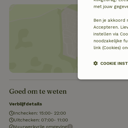
met jouw gegev
Ben je akkoord 
Accepteren. Lie
instellen via Co
Toon 
noodzakelijke f
link (Cookies) o
COOKIE INS
Strikt noodzak
Goed om te weten
Verblijfdetails
Inchecken: 15:00- 22:00
Uitchecken: 07:00- 11:00
Vuurwerkvrije omgeving