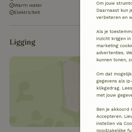
Om jouw struinto
Warm water
Daarnaast kun je
Elektriciteit
verbeteren en w
Als je toestemm
inzicht krijgen
Ligging
marketing cooki
advertenties. W
kunnen tonen, zo
Om dat mogelijk
gegevens als ip-
klikgedrag. Lees
Toon 
met jouw gegev
Ben je akkoord 
Accepteren. Lie
instellen via Co
noodzakelijke f