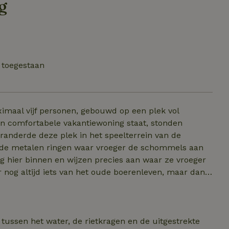
g
 toegestaan
ximaal vijf personen, gebouwd op een plek vol
n comfortabele vakantiewoning staat, stonden
eranderde deze plek in het speelterrein van de
jd de metalen ringen waar vroeger de schommels aan
r nog altijd iets van het oude boerenleven, maar dan
richt met een
bedden en een eigen terras buiten. Een plek waar je
iskomt. Kleinschalig, persoonlijk en met de
 tussen het water, de rietkragen en de uitgestrekte