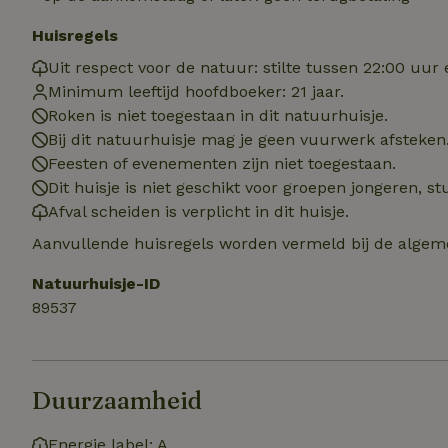
Huisregels
CookieScriptCons
Uit respect voor de natuur: stilte tussen 22:00 uur 
Minimum leeftijd hoofdboeker: 21 jaar.
Roken is niet toegestaan in dit natuurhuisje.
Bij dit natuurhuisje mag je geen vuurwerk afsteken
VISITOR_PRIVACY
Feesten of evenementen zijn niet toegestaan.
Dit huisje is niet geschikt voor groepen jongeren, 
Afval scheiden is verplicht in dit huisje.
Aanvullende huisregels worden vermeld bij de algeme
Natuurhuisje-ID
Naam
89537
Naam
_nhft_user-creat
Naam
_ga
FPID
_nhftconstraint_s
Duurzaamheid
lowest-price
_uetsid
Energie label: A
_nhft_safety-depo