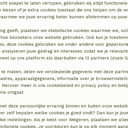
cht soepel te laten verlopen, gebruiken wij altijd functionele
 kiezen of je extra cookies toestaat die ons helpen om de w
aarmee we jouw ervaring beter kunnen afstemmen op jouw 
ing geeft, plaatsen we statistische cookies waarmee we, vol
 in hoe bezoekers onze website gebruiken. Ook kun je toeste
es, deze cookies gebruiken we onder andere voor gepersona
e analyseren jouw gedrag en interesses zodat we je relevant
wel op ons platform als daarbuiten via 13 partners (zoals G
 te maken, delen we versleutelde gegevens met deze partners
adres, apparaatgegevens, informatie over je browserinstelli
 hierover meer in ons cookiebeleid en privacy policy en beki
locatie
ens omgaat.
met deze persoonlijke ervaring binnen en buiten onze websit
ver zelf bepalen welke cookies je goed vindt? Dan kun je jo
okie instellingen. Als je kiest voor Weigeren, plaatsen we alle
unctionele cookies. Je voorkeuren kun je op elk moment aanp