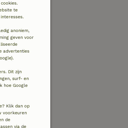
 cookies.
ebsite te
interesses.
ledig anoniem,
mming geven voor
liseerde
e advertenties
oogle).
. Dit zijn
ngen, surf- en
jk hoe Google
e? Klik dan op
uw voorkeuren
en de
assen via de