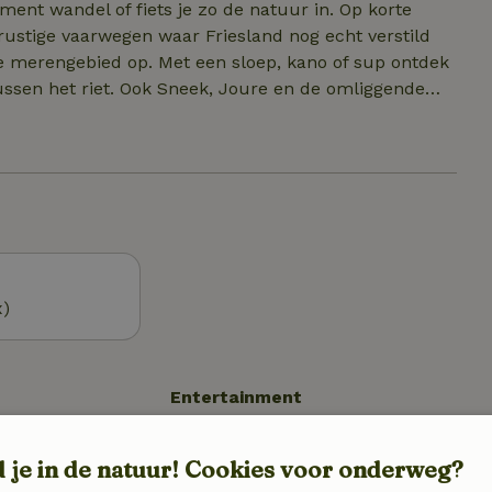
ent wandel of fiets je zo de natuur in. Op korte
 rustige vaarwegen waar Friesland nog echt verstild
tussen het riet. Ook Sneek, Joure en de omliggende
chien is het mooiste hier
 drinken in de ochtendzon en ’s avonds de stilte
langzamer mag gaan.
x)
Entertainment
Tv
d je in de natuur! Cookies voor onderweg?