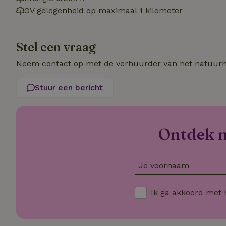
OV gelegenheid op maximaal 1 kilometer
_ga_JRK1QL37RY
_uetvid
_nhftconstraint_p
policy
_ttp
Stel een vraag
_nhftconstraint_s
Neem contact op met de verhuurder van het natuurh
deposit-refund
uid
_ttp
Stuur een bericht
_nhft_privacy-pol
FPAU
IDE
ar_debug
Ontdek nó
__Secure-
Je voornaam
ROLLOUT_TOKEN
_fbp
_nhftconstraint_
calendar
Ik ga akkoord met
VISITOR_INFO1_LI
_nhftconstraint_s
group-locations