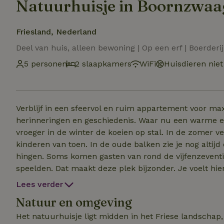
Natuurhuisje in Boornzwaa
Friesland, Nederland
Deel van huis, alleen bewoning | Op een erf | Boerderij
5 personen
2 slaapkamers
WiFi
Huisdieren niet
Verblijf in een sfeervol en ruim appartement voor ma
herinneringen en geschiedenis. Waar nu een warme e
vroeger in de winter de koeien op stal. In de zomer v
kinderen van toen. In de oude balken zie je nog alti
hingen. Soms komen gasten van rond de vijfenzeventig hier binnen en wijzen precies aan waar ze vroeger
speelden. Dat maakt deze plek bijzonder. Je voelt hie
gecombineerd met rust, comfort en het buitenleven van nu. Het appartement is sfeervol inge
Lees verder
gezellige woonkamer, complete keuken, comfortabele 
Natuur en omgeving
na een dag aan het water of in de natuur heerlijk thu
ontspannen sfeer die zo bij De Tijnjehoeve past.
Het natuurhuisje ligt midden in het Friese landschap,