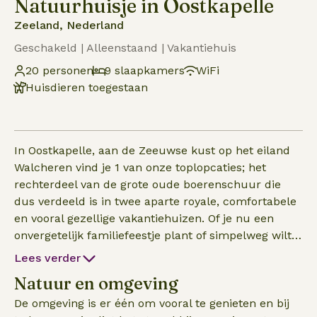
Natuurhuisje in Oostkapelle
Zeeland, Nederland
Geschakeld | Alleenstaand | Vakantiehuis
20 personen
9 slaapkamers
WiFi
Huisdieren toegestaan
In Oostkapelle, aan de Zeeuwse kust op het eiland
Walcheren vind je 1 van onze toplopcaties; het
rechterdeel van de grote oude boerenschuur die
dus verdeeld is in twee aparte royale, comfortabele
en vooral gezellige vakantiehuizen. Of je nu een
onvergetelijk familiefeestje plant of simpelweg wilt
genieten van een bijzonder weekendje weg met je
Lees verder
vrienden, familie of je team, hier ga je dat alles
Natuur en omgeving
vinden! De warme, stijlvolle inrichting evenals de
unieke buitenruimtes (tuin, terras, ligstoelen etc)
De omgeving is er één om vooral te genieten en bij