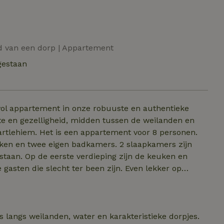
nd van een dorp | Appartement
gestaan
rvol appartement in onze robuuste en authentieke
imte en gezelligheid, midden tussen de weilanden en
 voor 8 personen.
 eigen badkamers. 2 slaapkamers zijn
taan. Op de eerste verdieping zijn de keuken en
 keus! In het dorp hebben we een
en sloep huren. Op ons erf kunt u uw auto elektrisch
orden gedeeld.
 langs weilanden, water en karakteristieke dorpjes.