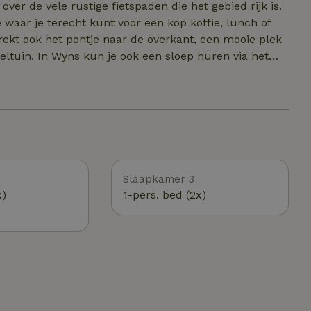
ver de vele rustige fietspaden die het gebied rijk is.
 waar je terecht kunt voor een kop koffie, lunch of
eltuin. In Wyns kun je ook een sloep huren via het
ns huisje een
sfeervolle Elfstedenstad Leeuwarden ligt op korte
 bereikbaar. Of je nu houdt van natuur, cultuur,
ontdek je Friesland op z’n mooist.
Slaapkamer 3
x)
1-pers. bed (2x)