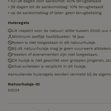
• 42–28 dagen voor aankomst: 40% terugbetaald
• 28 dagen tot de aankomstdag: 10% terugbetaald
Naam
• op de aankomstdag of later: geen terugbetaling
Naam
_nhft_user-creat
Naam
Huisregels
_ga
Uit respect voor de natuur: stilte tussen 23:00 uur 
FPID
_nhftconstraint_s
Minimum leeftijd hoofdboeker: 18 jaar.
lowest-price
Roken is niet toegestaan in dit natuurhuisje.
_uetsid
_nhft_safety-depo
Bij dit natuurhuisje mag je geen vuurwerk afsteken
Feesten of evenementen zijn niet toegestaan.
_ga_JRK1QL37RY
Dit huisje is niet geschikt voor groepen jongeren, 
_uetvid
_nhftconstraint_p
Afval scheiden is verplicht in dit huisje.
policy
_ttp
Aanvullende huisregels worden vermeld bij de algeme
_nhftconstraint_s
deposit-refund
uid
Natuurhuisje-ID
_ttp
93024
_nhft_privacy-pol
FPAU
IDE
ar_debug