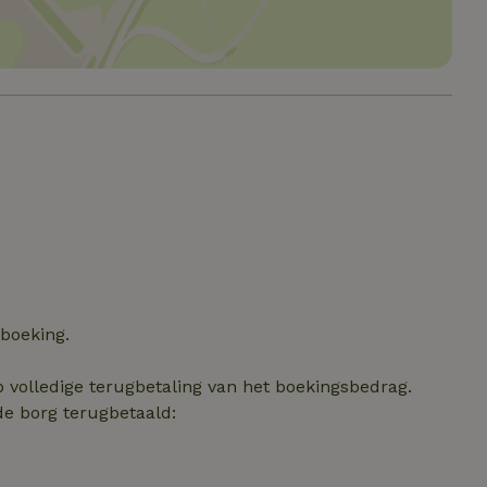
Strikt noodzakelijk
Prestatie
Targeting
Functioneel
e cookies maken de kernfunctionaliteiten van de website mogelijk, zoals gebru
ebsite kan niet goed worden gebruikt zonder de strikt noodzakelijke cookies.
Aanbieder
/
Vervaldatum
Omschrijving
Domein
Pinterest Inc.
1 jaar
Deze cookie wordt geplaatst in 
.ct.pinterest.com
Pinterest Marketing
.natuurhuisje.be
3 maanden
Deze cookie wordt gebruikt om
van de gebruiker met betrekkin
van cookies op de website te 
ent
CookieScript
4 weken 2
Deze cookie wordt gebruikt do
.natuurhuisje.be
dagen
Script.com-service om de coo
bezoekers te onthouden. De c
Cookie-Script.com is noodzakel
werken.
 boeking.
Google Privacy Policy
_METADATA
YouTube
5 maanden
Deze cookie wordt gebruikt o
.youtube.com
4 weken
van de gebruiker en privacyke
p volledige terugbetaling van het boekingsbedrag.
interactie met de site op te sla
gegevens over de toestemming
de borg terugbetaald:
met betrekking tot verschillend
instellingen, zodat hun voorke
gerespecteerd in toekomstige s