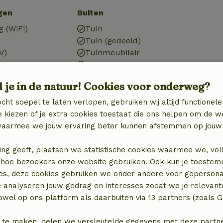
gen
Buiten
g (WiFi)
Tuin
Tuin (gedeeld)
V)
Tuinmeubilair
Terras
Terras (gemeenschappelijk)
d je in de natuur! Cookies voor onderweg?
cht soepel te laten verlopen, gebruiken wij altijd functionele
 kiezen of je extra cookies toestaat die ons helpen om de w
aarmee we jouw ervaring beter kunnen afstemmen op jouw 
Keuken
Keuken
ing geeft, plaatsen we statistische cookies waarmee we, vol
)
Afwasmachine
 in hoe bezoekers onze website gebruiken. Ook kun je toeste
Oven
es, deze cookies gebruiken we onder andere voor gepersona
e analyseren jouw gedrag en interesses zodat we je relevant
wel op ons platform als daarbuiten via 13 partners (zoals G
 te maken, delen we versleutelde gegevens met deze partners