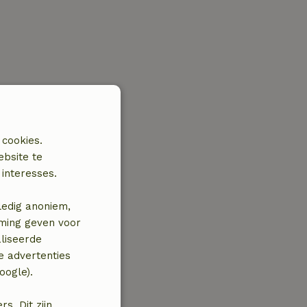
 cookies.
ebsite te
interesses.
ledig anoniem,
mming geven voor
liseerde
e advertenties
oogle).
. Dit zijn