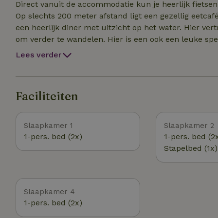
Direct vanuit de accommodatie kun je heerlijk fietsen o
Op slechts 200 meter afstand ligt een gezellig eetcafé
een heerlijk diner met uitzicht op het water. Hier vertrekt ook het pontje naar de overkant, een mooie plek
om verder te wandelen. Hier is een ook een leuke spe
eetcafé. Supermarkt en bakker etc. op 7 autominuten rijden. De centrale ligging maakt o
Lees verder
perfecte uitvalsbasis voor een veelzijdig verblijf. De 
afstand en ook het historische Dokkum is gemakkelijk
gezelligheid of actief buiten zijn: in en rondom Wyns 
Faciliteiten
Slaapkamer 1
Slaapkamer 2
1-pers. bed (2x)
1-pers. bed (2
Stapelbed (1x)
Slaapkamer 4
1-pers. bed (2x)