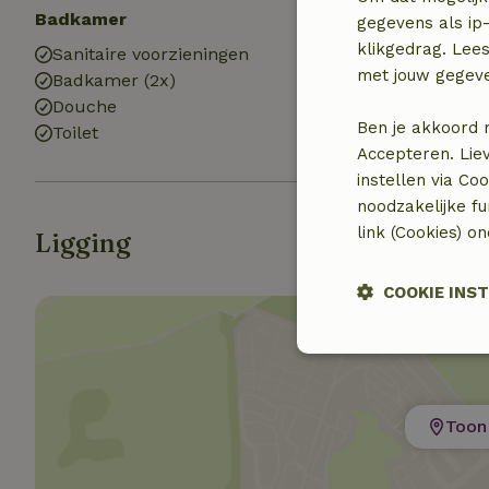
Badkamer
gegevens als ip-
klikgedrag. Lees
Sanitaire voorzieningen
met jouw gegev
Badkamer (2x)
Douche
Ben je akkoord 
Toilet
Accepteren. Lie
instellen via Co
noodzakelijke f
link (Cookies) o
Ligging
COOKIE INS
Strikt noodzak
Toon 