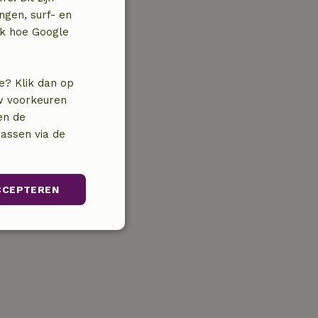
ngen, surf- en
jk hoe Google
e? Klik dan op
uw voorkeuren
en de
assen via de
CCEPTEREN
unctioneel