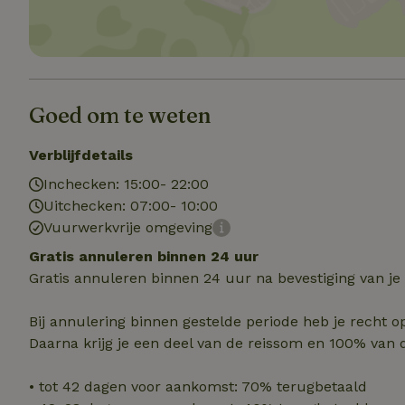
Strikt noodzakelijk
accountbeheer. De w
Naam
Goed om te weten
_pinterest_ct_ua
Verblijfdetails
_tt_enable_cookie
Inchecken: 15:00- 22:00
Uitchecken: 07:00- 10:00
CookieScriptCons
Vuurwerkvrije omgeving
Gratis annuleren binnen 24 uur
Gratis annuleren binnen 24 uur na bevestiging van je
VISITOR_PRIVACY
Bij annulering binnen gestelde periode heb je recht o
Daarna krijg je een deel van de reissom en 100% van 
• tot 42 dagen voor aankomst: 70% terugbetaald