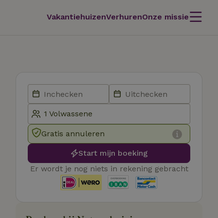
Vakantiehuizen
Verhuren
Onze missie
Gratis annuleren
Start mijn boeking
Er wordt je nog niets in rekening gebracht