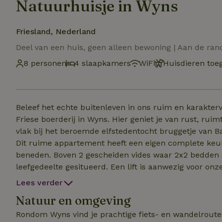
Natuurhuisje in Wyns
Friesland, Nederland
Deel van een huis, geen alleen bewoning | Aan de ra
8 personen
4 slaapkamers
WiFi
Huisdieren toe
Beleef het echte buitenleven in ons ruim en karakte
Friese boerderij in Wyns. Hier geniet je van rust, ru
vlak bij het beroemde elfstedentocht bruggetje van Bartlehiem. Het is een appartement
Dit ruime appartement heeft een eigen complete keuken en twee
beneden. Boven 2 gescheiden vides waar 2x2 bedden s
leefgedeelte gesitueerd. Een lift is aanwezig voor onze gasten die slecht ter been zijn. Even lekker op
vakantie in Friesland met de familie? Gast op stal in Wyns is een prima
Lees verder
eetcafé aan het water, hier kunt u in de zomer ook e
Natuur en omgeving
opladen. In onze boerderij hebben we in totaal 3 appartementen. Ieder appartement heeft de badkamer en
keuken voor zichzelf. Alleen de hal en speelruimte w
Rondom Wyns vind je prachtige fiets- en wandelroutes