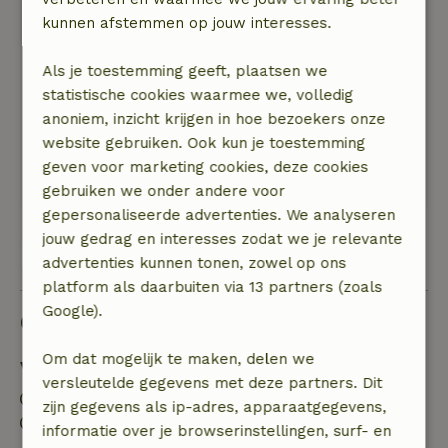
Fieke
kunnen afstemmen op jouw interesses.
13 mei 2026
Algemene beoordeling: 10
/10
Als je toestemming geeft, plaatsen we
Komen zeker terug
statistische cookies waarmee we, volledig
Natuur, rust & ruimte: 5
/5
anoniem, inzicht krijgen in hoe bezoekers onze
Prachtige vrije locatie, fietspad direct bij het
website gebruiken. Ook kun je toestemming
huis, ideaal met kinderen, gastvrije verhuurders,
geven voor marketing cookies, deze cookies
huis van alles voorzien en perfect verzorgd.
gebruiken we onder andere voor
gepersonaliseerde advertenties. We analyseren
jouw gedrag en interesses zodat we je relevante
Bekijk alle 38 beoordelingen
advertenties kunnen tonen, zowel op ons
platform als daarbuiten via 13 partners (zoals
Google).
Goed om te weten
Om dat mogelijk te maken, delen we
Verblijfdetails
versleutelde gegevens met deze partners. Dit
Inchecken: 15:00- 22:00
zijn gegevens als ip-adres, apparaatgegevens,
Uitchecken: 07:00- 11:00
informatie over je browserinstellingen, surf- en