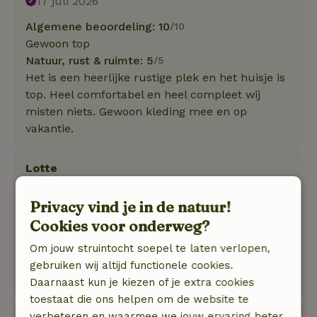
17 juli 2026
Algemene beoordeling: 10
/10
Gewoon top
Natuur, rust & ruimte: 5
/5
Het is een heerlijke rustige plek en het huisje is
top. Heel comfortabel en heel compleet wij
misten niets. Gewoon kleding mee en op
vakantie.
Lotte
18 juni 2026
Privacy vind je in de natuur!
Algemene beoordeling: 10
/10
Cookies voor onderweg?
Heerlijk verblijf. Super schoon en comfortabel!
Natuur, rust & ruimte: 5
/5
Om jouw struintocht soepel te laten verlopen,
Heerlijk rustig, verblijf met uitzicht op de koeien
gebruiken wij altijd functionele cookies.
en met heel veel vogels.
Daarnaast kun je kiezen of je extra cookies
toestaat die ons helpen om de website te
verbeteren en waarmee we jouw ervaring beter