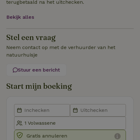
terugbetaald na het uitchecken.
noodzakelijk
Bekijk alles
Functioneel
Stel een vraag
Neem contact op met de verhuurder van het
natuurhuisje
Stuur een bericht
Strikt noodzakelijk
Prestatie
Targeting
Functioneel
Start mijn boeking
Strikt noodzakelijke cookies maken de kernfunctionaliteiten
van de website mogelijk, zoals gebruikersaanmelding en
accountbeheer. De website kan niet goed worden gebruikt
zonder de strikt noodzakelijke cookies.
Aanbieder
/
Naam
Vervaldatum
Om
Domein
_pinterest_ct_ua
Pinterest Inc.
1 jaar
De
.ct.pinterest.com
wo
Gratis annuleren
re