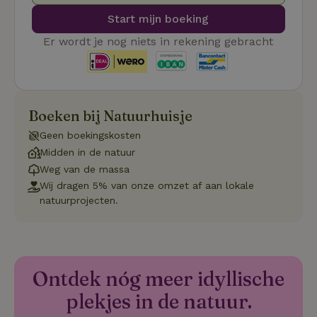
Pi
Start mijn boeking
Ma
_tt_enable_cookie
.natuurhuisje.be
3 maanden
De
Er wordt je nog niets in rekening gebracht
wo
o
vo
de
be
ge
co
Boeken bij Natuurhuisje
we
on
Geen boekingskosten
CookieScriptConsent
CookieScript
4 weken 2
De
Google
Midden in de natuur
.natuurhuisje.be
dagen
wo
Privacy Policy
do
Weg van de massa
Sc
Wij dragen 5% van onze omzet af aan lokale
se
co
natuurprojecten.
va
on
co
va
Sc
no
co
Ontdek nóg meer idyllische
we
plekjes in de natuur.
VISITOR_PRIVACY_METADATA
YouTube
5 maanden
De
.youtube.com
4 weken
wo
o