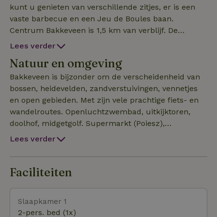
kunt u genieten van verschillende zitjes, er is een
vaste barbecue en een Jeu de Boules baan.
Centrum Bakkeveen is 1,5 km van verblijf. De
indeling van het natuurhuisje: Begane grond, Entree,
Lees verder
luxe Woonkamer met complete Keuken
Natuur en omgeving
(thee-/handdoeken, vaatdoekjes aanwezig),
inductiekookplaat, oven, vaatwasser, koel-vries
Bakkeveen is bijzonder om de verscheidenheid van
combinatie, Hal, Badkamer voorzien van douche,
bossen, heidevelden, zandverstuivingen, vennetjes
bad en toilet (Badlakens aanwezig), kleine kamer
en open gebieden. Met zijn vele prachtige fiets- en
met stapelbed, een kamer met 2 persoons bed.
wandelroutes. Openluchtzwembad, uitkijktoren,
Trap naar boven verdieping, 2 kamers met 2
doolhof, midgetgolf. Supermarkt (Poiesz),
persoons bedden (Beddengoed aanwezig).
eetgelegenheden zijn in het dorp aanwezig.
Lees verder
Bos/heidevelden op 10 min. loopafstand.
Faciliteiten
Slaapkamer 1
2-pers. bed (1x)