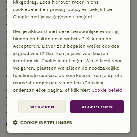
Gratis annuleren binnen 7 dagen
klikgedrag. Lees hierover meer in ons
Gratis annuleren binnen 7 dagen na bevestiging van
cookiebeleid en privacy policy en bekijk hoe
je boeking, bij een boekingsaanvraag meer dan 28
Google met jouw gegevens omgaat.
dagen voor aanvang. Bij een boeking met aanvang
binnen 28 dagen geldt gratis annuleren binnen 24
Ben je akkoord met deze persoonlijke ervaring
uur. Bij annulering binnen gestelde periode heb je
binnen en buiten onze website? Klik dan op
recht op volledige terugbetaling van het
Accepteren. Liever zelf bepalen welke cookies
boekingsbedrag.
je goed vindt? Dan kun je jouw voorkeuren
instellen via Cookie instellingen. Als je kiest voor
Daarna krijg je een deel van de reissom en 100% van
Weigeren, plaatsen we alleen de noodzakelijke
de borg terugbetaald:
functionele cookies. Je voorkeuren kun je op elk
moment aanpassen via de link (Cookies)
• tot 42 dagen voor aankomst: 70% terugbetaald
onderaan elke pagina, of klik hier:
Cookie beleid
• 42–28 dagen voor aankomst: 40% terugbetaald
• 28 dagen tot de aankomstdag: 10% terugbetaald
WEIGEREN
ACCEPTEREN
• op de aankomstdag of later: geen terugbetaling
COOKIE INSTELLINGEN
Borg
Een borg van € 50,00 is van toepassing. Je wordt
Strikt
Prestatie
Targeting