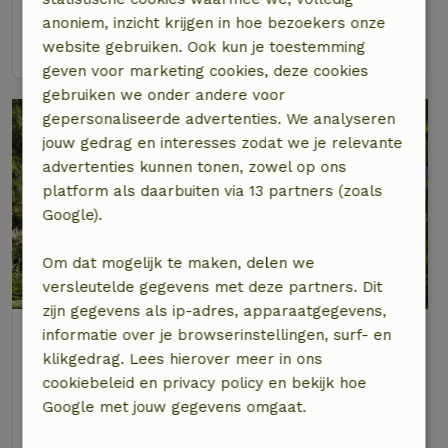
5 personen
2 slaapkamers
anoniem, inzicht krijgen in hoe bezoekers onze
bekijk
website gebruiken. Ook kun je toestemming
geven voor marketing cookies, deze cookies
gebruiken we onder andere voor
gepersonaliseerde advertenties. We analyseren
jouw gedrag en interesses zodat we je relevante
advertenties kunnen tonen, zowel op ons
platform als daarbuiten via 13 partners (zoals
Google).
Om dat mogelijk te maken, delen we
8,8/10
versleutelde gegevens met deze partners. Dit
zijn gegevens als ip-adres, apparaatgegevens,
Natuurhuisje in Beaufort
informatie over je browserinstellingen, surf- en
Op 16 km afstand van Messerich
klikgedrag. Lees hierover meer in ons
cookiebeleid en privacy policy en bekijk hoe
7 personen
4 slaapkamers
Google met jouw gegevens omgaat.
bekijk