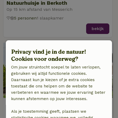
Natuurhuisje in Berkoth
Op 15 km afstand van Messerich
5 personen
1 slaapkamer
bekijk
Privacy vind je in de natuur!
Cookies voor onderweg?
Om jouw struintocht soepel te laten verlopen,
gebruiken wij altijd functionele cookies.
Daarnaast kun je kiezen of je extra cookies
toestaat die ons helpen om de website te
verbeteren en waarmee we jouw ervaring beter
kunnen afstemmen op jouw interesses.
Natuurhuisje in Orsfeld
Op 14 km afstand van Messerich
Als je toestemming geeft, plaatsen we
statistische cookies waarmee we, volledig