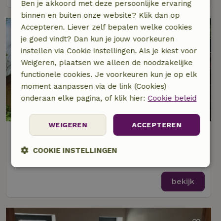
Ben je akkoord met deze persoonlijke ervaring
binnen en buiten onze website? Klik dan op
Accepteren. Liever zelf bepalen welke cookies
je goed vindt? Dan kun je jouw voorkeuren
instellen via Cookie instellingen. Als je kiest voor
Weigeren, plaatsen we alleen de noodzakelijke
functionele cookies. Je voorkeuren kun je op elk
moment aanpassen via de link (Cookies)
onderaan elke pagina, of klik hier:
Cookie beleid
9,5/10
WEIGEREN
ACCEPTEREN
Natuurhuisje in Oberpierscheid
Op 17 km afstand van Messerich
COOKIE INSTELLINGEN
4 personen
2 slaapkamers
Strikt
Prestatie
Targeting
noodzakelijk
bekijk
Functioneel